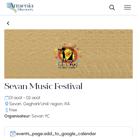
Sevan Music Festival
01 août - 02 août
Sevan, Geghark'Unik' region, RA
free
Organisateur:
Sevan YC
events_page.add_to_google_calendar
31