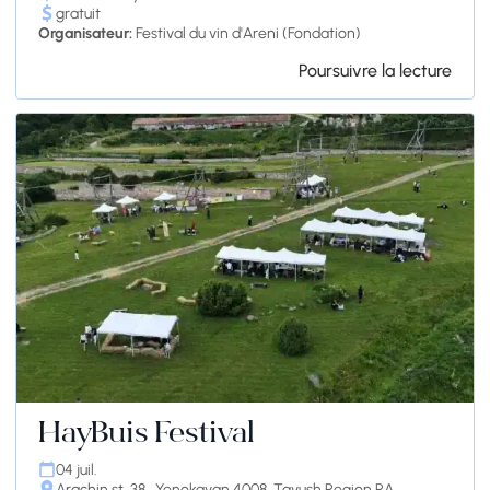
gratuit
Organisateur:
Festival du vin d'Areni (Fondation)
Poursuivre la lecture
HayBuis Festival
04 juil.
Arachin st. 38,, Yenokavan 4008, Tavush Region RA