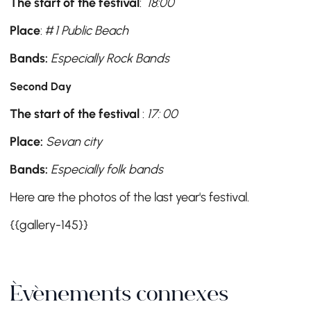
The start of the festival
:
18:00
Place
: #
1 Public Beach
Bands:
Especially Rock Bands
Second Day
The start of the festival
:
17: 00
Place:
Sevan city
Bands:
Especially folk bands
Here are the photos of the last year's festival.
{{gallery-145}}
Événements connexes