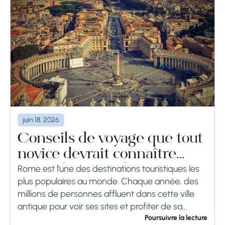
juin 18, 2026
Conseils de voyage que tout
novice devrait connaître
avant de se rendre à Rome
Rome est l'une des destinations touristiques les
plus populaires au monde. Chaque année, des
millions de personnes affluent dans cette ville
antique pour voir ses sites et profiter de sa
culture. Si vous prévoyez de visiter...
Poursuivre la lecture