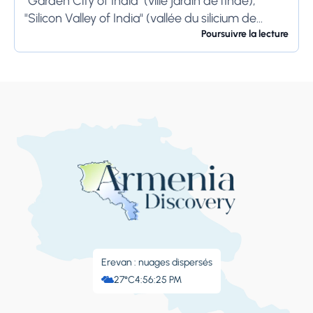
"Garden City of India" (ville jardin de l'Inde),
"Silicon Valley of India" (vallée du silicium de
l'Inde) et "IT Hub" (centre...
Poursuivre la lecture
Erevan : nuages ​​dispersés
27°C
4:56:26 PM