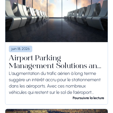
juin 18, 2026
Airport Parking
Management Solutions and
Systems
L'augmentation du trafic aérien à long terme
suggère un intérêt accru pour le stationnement
dans les aéroports. Avec ces nombreux
véhicules qui restent sur le sol de l'aéroport
pendant une longue période, voire des
Poursuivre la lecture
semaines, les...