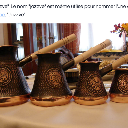
zzve". Le nom "jazzve" est même utilisé pour nommer l'une
nne
, "Jazzve".