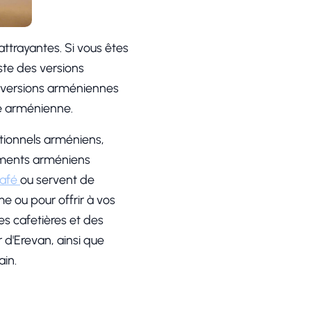
ttrayantes. Si vous êtes
ste des versions
s versions arméniennes
re arménienne.
itionnels arméniens,
ements arméniens
afé
ou servent de
ou pour offrir à vos
s cafetières et des
r d'Erevan, ainsi que
in.