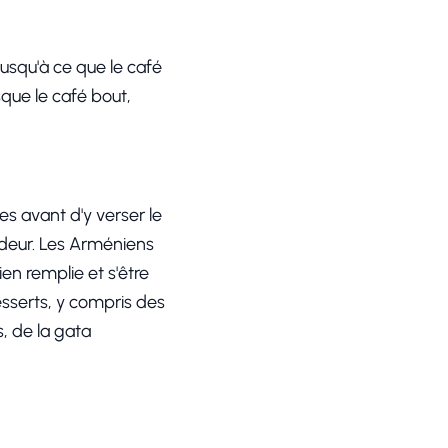
jusqu'à ce que le café
sque le café bout,
s avant d'y verser le
odeur. Les Arméniens
en remplie et s'être
desserts, y compris des
, de la gata