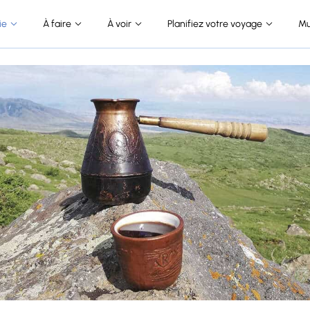
ie
À faire
À voir
Planifiez votre voyage
Mu