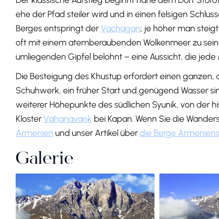
Der klassische Aufstieg beginnt nahe dem Dorf Storo
ehe der Pfad steiler wird und in einen felsigen Schl
Berges entspringt der
Vachagan
; je höher man steigt
oft mit einem atemberaubenden Wolkenmeer zu sein
umliegenden Gipfel belohnt – eine Aussicht, die jede
Die Besteigung des Khustup erfordert einen ganzen, 
Schuhwerk, ein früher Start und genügend Wasser sind
weiterer Höhepunkte des südlichen Syunik, von der h
Kloster
Vahanavank
bei Kapan. Wenn Sie die Wanders
Armenien
und unser Artikel über
die Berge Armenien
Galerie