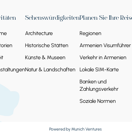
vitäten
Sehenswürdigkeiten
Planen Sie Ihre Reis
eme
Architecture
Regionen
orien
Historische Stätten
Armenien Visumführer
it
Künste & Museen
Verkehr in Armenien
staltungen
Natur & Landschaften
Lokale SIM-Karte
Banken und
Zahlungsverkehr
Soziale Normen
Powered by
Munich Ventures