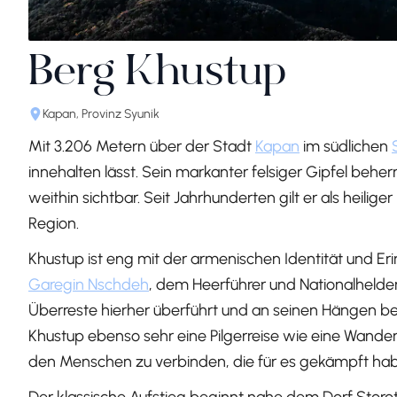
Berg Khustup
Kapan, Provinz Syunik
Mit 3.206 Metern über der Stadt
Kapan
im südlichen
innehalten lässt. Sein markanter felsiger Gipfel behe
weithin sichtbar. Seit Jahrhunderten gilt er als heili
Region.
Khustup ist eng mit der armenischen Identität und Eri
Garegin Nschdeh
, dem Heerführer und Nationalhelden
Überreste hierher überführt und an seinen Hängen bes
Khustup ebenso sehr eine Pilgerreise wie eine Wander
den Menschen zu verbinden, die für es gekämpft ha