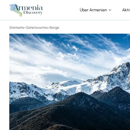
Über Armenien
Akti
Startseite
>
Sehenswertes
>
Berge