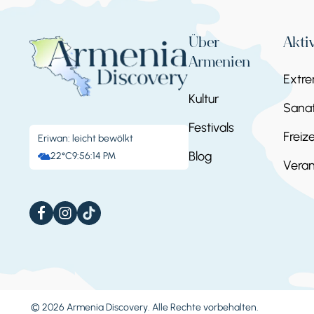
Über
Akti
Armenien
Extr
Kultur
Sanat
Festivals
Freize
Eriwan: leicht bewölkt
Blog
22°C
9:56:15 PM
Veran
© 2026 Armenia Discovery. Alle Rechte vorbehalten.