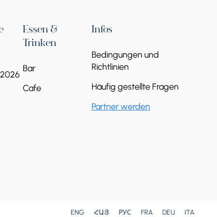
Sanahin-Brücke
e
Essen &
Infos
Weiterlesen
Trinken
Bedingungen und
Richtlinien
Bar
 2026
Häufig gestellte Fragen
Cafe
Partner werden
Kloster Kobayr
Weiterlesen
ENG
ՀԱՅ
РУС
FRA
DEU
ITA