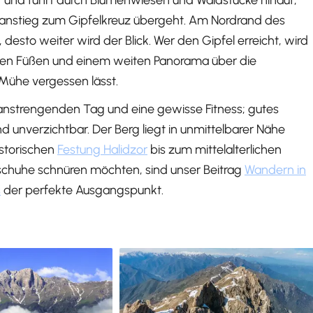
t und führt durch Blumenwiesen und Waldstücke hinauf,
ussanstieg zum Gipfelkreuz übergeht. Am Nordrand des
, desto weiter wird der Blick. Wer den Gipfel erreicht, wird
en Füßen und einem weiten Panorama über die
 Mühe vergessen lässt.
anstrengenden Tag und eine gewisse Fitness; gutes
 unverzichtbar. Der Berg liegt in unmittelbarer Nähe
istorischen
Festung Halidzor
bis zum mittelalterlichen
chuhe schnüren möchten, sind unser Beitrag
Wandern in
s
der perfekte Ausgangspunkt.