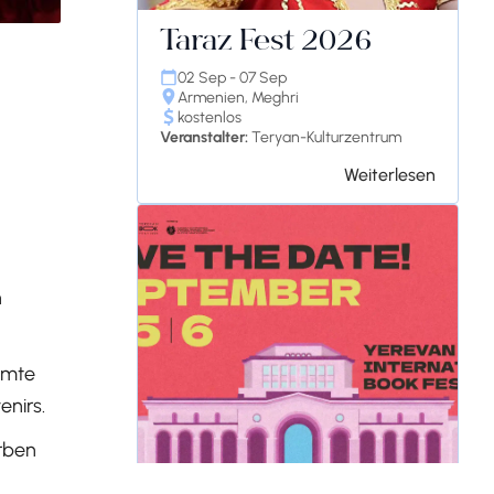
Taraz Fest 2026
02 Sep - 07 Sep
Armenien, Meghri
kostenlos
Veranstalter:
Teryan-Kulturzentrum
Weiterlesen
n
amte
enirs.
erben