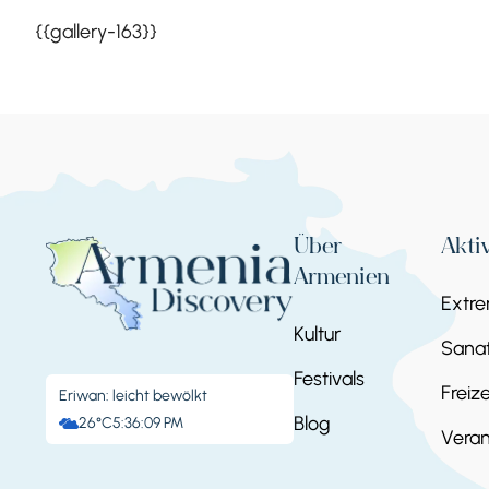
{{gallery-163}}
Über
Akti
Armenien
Extr
Kultur
Sanat
Festivals
Freize
Eriwan: leicht bewölkt
Blog
26°C
5:36:09 PM
Veran