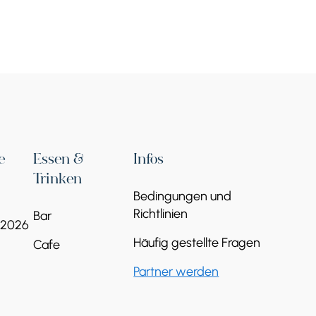
Buchfestival in
Eriwan
04 Sep - 06 Sep
Nationalgalerie von Armenien
Kostenlos
Veranstalter:
Ministerium für Bildung,
Wissenschaft, Kultur und Sport
Weiterlesen
e
Essen &
Infos
Trinken
Bedingungen und
Richtlinien
Bar
 2026
Häufig gestellte Fragen
Cafe
Partner werden