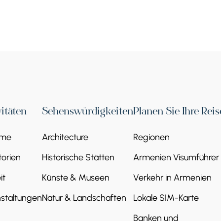
vitäten
Sehenswürdigkeiten
Planen Sie Ihre Reis
eme
Architecture
Regionen
orien
Historische Stätten
Armenien Visumführer
it
Künste & Museen
Verkehr in Armenien
staltungen
Natur & Landschaften
Lokale SIM-Karte
Banken und