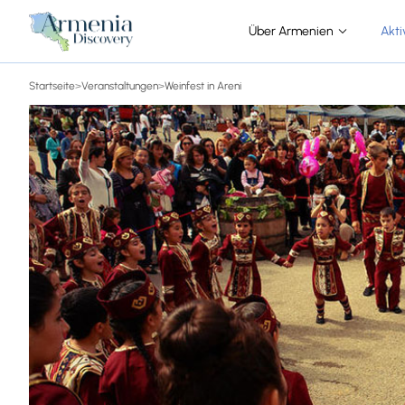
Über Armenien
Akti
Startseite
>
Veranstaltungen
>
Weinfest in Areni