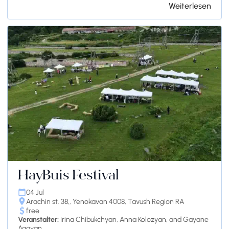
Weiterlesen
HayBuis Festival
04 Jul
Arachin st. 38,, Yenokavan 4008, Tavush Region RA
free
Veranstalter:
Irina Chibukchyan, Anna Kolozyan, and Gayane
Agayan