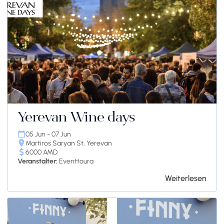
Yerevan Wine days
05 Jun - 07 Jun
Martiros Saryan St, Yerevan
6000 AMD
Veranstalter:
Eventtoura
Weiterlesen