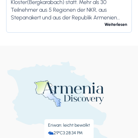
Kloster(Bergkarabach) statt. Mehr als 30
Teilnehmer aus 5 Regionen der NKR, aus
Stepanakert und aus der Republik Armenien
stellen ihre eigene Produktion vor. Während des
Weiterlesen
Festes präsentieren die Einheimischen
selbstgemachten Wodka, Doshab...
Eriwan: leicht bewölkt
29°C
3:28:35 PM