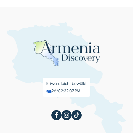
Eriwan: leicht bewölkt
26°C
2:32:08 PM