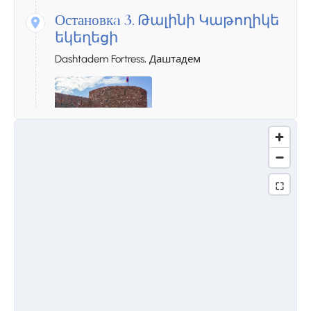
Остановкa 3.
Թալինի Կաթողիկե
եկեղեցի
Dashtadem Fortress, Даштадем
Остановкa 4.
Անիի ավերակներ
Yereruyk Chapel, Анипемза