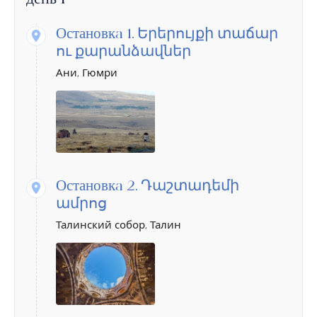
день 1
Остановкa 1.
Երերույքի տաճար
ու քարանձավներ
Ани, Гюмри
Остановкa 2.
Դաշտադեմի
ամրոց
Талинский собор, Талин