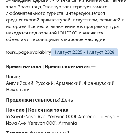
Эчмиадзин, церкви 7-го века Св. Рипсиме и Св. Гаяне и
храм Звартноца. Этот тур заинтересует самого
любознательного туриста, интересующегося
средневековой архитектурой, искусством, религией и
историей.Все места, включенные в программу тура,
находятся под охраной ЮНЕСКО и являются
объектами , входящими в мировое наследие.
tours_page.availability
1 Август 2025 - 1 Август 2028
Время начала | Время окончания:
—
Язык:
Английский, Русский, Армянский, Французский,
Немецкий
Продолжительность:
1 День
Начало | Конечная точка:
1a Sayat-Nova Ave, Yerevan 0001, Armenia | 1a Sayat-
Nova Ave, Yerevan 0001, Armenia