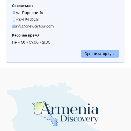
Ряд славных церквей седьмого века
Связаться с
продолжает церковь Св. Гаяне, будучи
ул. Парпеци, 16
всего лишь на 12 лет моложе Св. От
+374 94 362131
Рипсиме. Эта церковь, построенная в 630
info@onewaytour.com
году, построена на могиле христианской
Рабочее время
девы, умершей в Армении в конце III –
начале IV века, примерно через 3 века
Пн - Сб - 09:00 - 21:00
после ее смерти. Церковь была
восстановлена в 1652-м году. Во дворе
Организатор тура
много надгробных плит, среди них
известные военные и культурные деятели
армянского народа.
Остановкa 4.
Святой Рипсиме
"По мнению экспертов, архитектура Святой