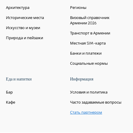
освятилась в 652 году. Чудесный храм
Архитектура
высотой 46-49 метров был разрушен,
Регионы
вероятно, в результате землетрясения,
Исторические места
Визовый справочник
после которого подобные церкви в
Армении 2026
Армении больше не строились. Настоящий
Искусство и музеи
облик Звартноцв долгое время был
Транспорт в Армении
Природа и пейзажи
неизвестен, пока архитектор Т. Тораманян
Местная SIM-карта
предложил реальную первоначальную
форму церкви, что впоследствии было
Банки и платежи
подтверждено другими историческими
Социальные нормы
фактами.
Еда и напитки
Информация
Бар
Условия и политика
Кафе
Часто задаваемые вопросы
Стать партнером