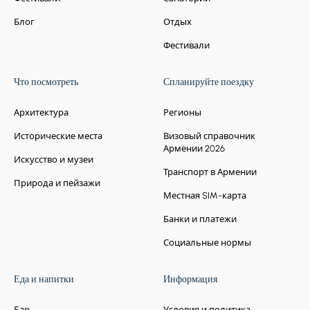
- Переезд в Тбилиси. Ознакомительная
пешеходная экскурсия по Тбилиси,
Блог
Отдых
включая:
- исторический район Старого Тбилиси
Фестивали
- Крепость Нарикала
- Район серных бань (Абанотубани)
Что посмотреть
Спланируйте поездку
- Площадь Мейдана
- Ночь в Тбилиси
Архитектура
Регионы
Исторические места
Визовый справочник
Армении 2026
Искусство и музеи
Транспорт в Армении
Природа и пейзажи
Местная SIM-карта
Банки и платежи
день 6
Социальные нормы
Остановкa 1.
ТБИЛИСИ -
Еда и напитки
Информация
БАГРАТАШЕНСКАЯ ГРАНИЦА -
АХПАТ - СТАРЫЙ ГОРОД
Бар
Условия и политика