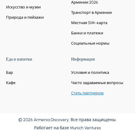
Армении 2026
Искусство и музеи
Транспорт в Армении
Природа и пейзажи
Местная SIM-карта
Банки и платежи
Социальные нормы
день 4
Еда и напитки
Информация
Остановкa 1.
Etchmiadzin
Бар
Условия и политика
Cathedral, Zvartnots, Gum Market
Кафе
Часто задаваемые вопросы
Вагаршапат, Вагаршапат
Стать партнером
© 2026 Armenia Discovery. Все права защищены.
Работает на базе
Munich Ventures