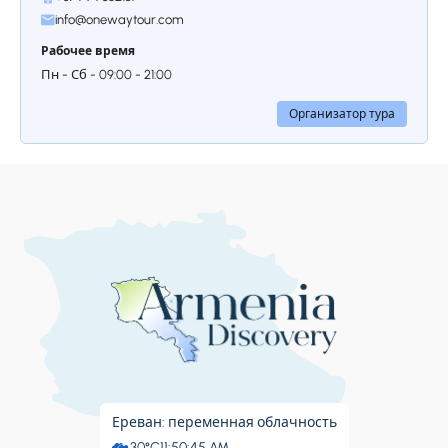
dedicated to the sun god Mihr, stands as a
info@onewaytour.com
remarkable example of Greco-Roman
Рабочее время
architecture and offers a glimpse into Armenia’s
pre-Christian era. In Garni, we will take part in an
Пн - Сб - 09:00 - 21:00
Armenian bread lavash-making master class.
Surrounding the temple is Symphony of Stones, a
Организатор тура
natural rock formation of basalt columns that
appear as if crafted by human hands, making it
a geological wonder. Our journey continues with
a visit to the Geghard Monastery, a UNESCO
World Heritage site and a masterpiece of
medieval Armenian architecture. On our way
back to Yerevan, we’ll make a stop at the Arch of
Charents, a viewpoint named after the famous
Armenian poet Yeghishe Charents. From this
vantage point, you’ll be treated to a breathtaking
panoramic view of the majestic Mount Ararat,
which holds deep cultural and historical
significance for Armenians. We will drive along
the shores of Lake Sevan, one of the largest high-
Ереван: переменная облачность
altitude freshwater lakes in the world, often
30°C
11:50:45 AM