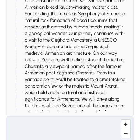
pre-Christian era. In Garni, we will take part in an
Armenian bread lavash-making master class.
Surrounding the temple is Symphony of Stones, a
natural rock formation of basalt columns that
appear as if crafted by human hands, making it
a geological wonder. Our journey continues with
a visit to the Geghard Monastery, a UNESCO
World Heritage site and a masterpiece of
medieval Armenian architecture. On our way
back to Yerevan, we’ll make a stop at the Arch of
Charents, a viewpoint named after the famous
Armenian poet Yeghishe Charents. From this
vantage point, you’ll be treated to a breathtaking
panoramic view of the majestic Mount Ararat,
which holds deep cultural and historical
significance for Armenians. We will drive along
the shores of Lake Sevan, one of the largest high-
altitude freshwater lakes in the world, often
referred to as the "Pearl of Armenia." Our stop is
at the Sevanavank Monastery, perched on a
peninsula that was once an island. Built in the 9th
century, this historic monastery holds immense