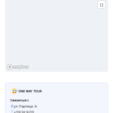
cultural and spiritual significance and offers
spectacular panoramic views of Lake Sevan and
its surroundings. Overnight stay: Yerevan
день 2
Остановкa 1.
Garni, Geghard, Arch
of Charents, Symphony of Stones,
Sevan Lake, Sevanavank
ONE WAY TOUR
We will begin our day with a visit to Garni, a
village rich in history and home to the only
Связаться с
standing pagan temple in Armenia, dating back
ул. Парпеци, 16
to the 1st century AD. This magnificent temple,
+374 94 362131