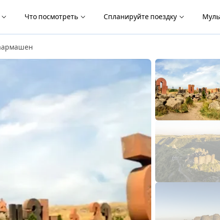
я
Что посмотреть
Спланируйте поездку
Муль
 Ваармашен