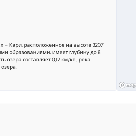
ых – Кари, расположенное на высоте 3207
ыми образованиями, имеет глубину до 8
 озера составляет 0,12 км/кв., река
 озера.
етров над уровнем моря, был заселен еще
ыл построен в 10-ом веке. Расположенный