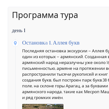
Программа тура
день 1
Остановкa 1.
Аллея букв
Последняя остановка экскурсии – Аллея бу
один из которых – армянский. Созданная 
армянский народ неразлучны уже около 16
письменностью, армяне на протяжении вс
распространили тысячи рукописей и книг . 
создания букв, был построен парк букв.38
поле, на склоне горы Арагац, а за буквам
армянского народа, такие как Месроп Маш
и ряд громких имён.