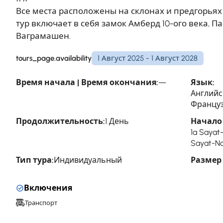
Все места расположены на склонах и предгорьях 
тур включает в себя замок Амберд 10-ого века, 
Ваграмашен.
tours_page.availability
1 Август 2025 - 1 Август 2028
Время начала | Время окончания:
—
Язык:
Английс
Француз
Продолжительность:
1 День
Начало 
1a Sayat
Sayat-No
Тип тура:
Индивидуальный
Размер
Включения
Транспорт