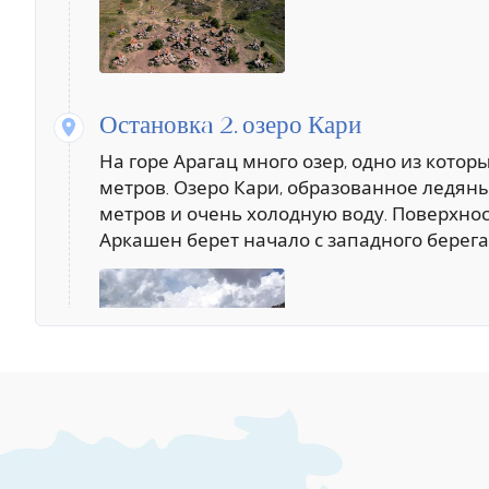
Остановкa 2.
озеро Кари
На горе Арагац много озер, одно из котор
метров. Озеро Кари, образованное ледян
метров и очень холодную воду. Поверхность
Аркашен берет начало с западного берега
Остановкa 3.
крепость Амберд
Амберд, расположенный на высоте 2300 м
с каменного века, а сегодняшний замок б