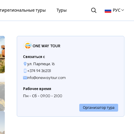
тирегиональные туры
Туры
РУС
ONE WAY TOUR
Связаться с
ул. Парпеци, 16
+374 94 362131
info@onewaytour.com
Рабочее время
Пн - Сб - 09:00 - 21:00
Организатор тура