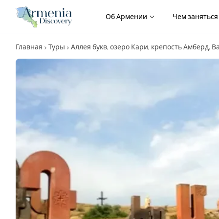
Об Армении
Чем занятьс
Главная
Туры
Аллея букв, озеро Кари, крепость Амберд,