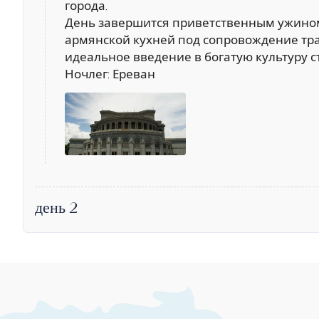
города.
День завершится приветственным ужином
армянской кухней под сопровождение т
идеальное введение в богатую культуру с
Ночлег: Ереван
день 2
Остановкa 1.
Восхождение на вулка
Гора Аждахак — потухший вулкан и самая
достигающая 3 597 метров над уровнем мо
Сегодня мы начнем рано утром с завтрака