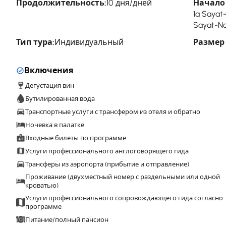
Продолжительность:
10 дня/дней
Начало 
1a Sayat
Sayat-No
Тип тура:
Индивидуальный
Размер
Включения
Дегустация вин
Бутилированная вода
Транспортные услуги с трансфером из отеля и обратно
Ночевка в палатке
Входные билеты по программе
Услуги профессионального англоговорящего гида
Трансферы из аэропорта (прибытие и отправление)
Проживание (двухместный номер с раздельными или одной
кроватью)
Услуги профессионального сопровождающего гида согласно
программе
Питание/полный пансион