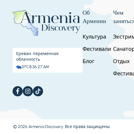
подножия Аждахак, что подарит теплый и
отправимся на внедорожнике на высоту 3
Об
Чем
восхождение. От этого пункта мы подним
захватывающими панорамными видами п
Армении
занятьс
●Длина маршрута: 12 км
Культура
Экстри
●Сложность: средняя
Фестивали
Санато
Ереван: переменная
Ночлег: Ереван
облачность
Блог
Отдых
31°C
8:36:28 AM
Фестив
день 3
© 2026 Armenia Discovery. Все права защищены.
Остановкa 1.
Восхождение на Арагац