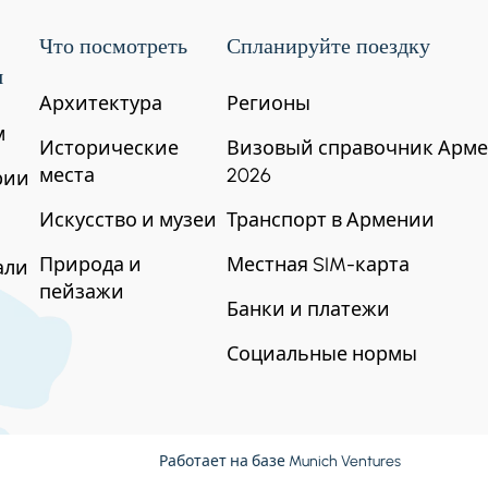
 аутентичный опыт. После завтрака мы
 000 метров, где начнется наше пешее
Что посмотреть
Спланируйте поездку
емся на вершину Аждахак, наслаждаясь
о пути.
я
Архитектура
Регионы
м
Исторические
Визовый справочник Арм
места
2026
рии
Искусство и музеи
Транспорт в Армении
Природа и
Местная SIM-карта
али
пейзажи
Банки и платежи
Социальные нормы
Работает на базе
Munich Ventures
, северная вершина