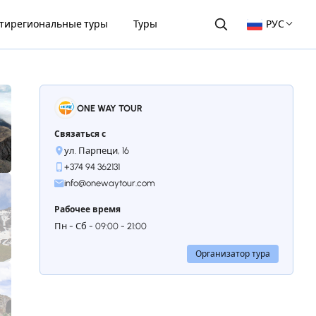
тирегиональные туры
Туры
РУС
ONE WAY TOUR
Связаться с
ул. Парпеци, 16
+374 94 362131
info@onewaytour.com
Рабочее время
Пн - Сб - 09:00 - 21:00
Организатор тура