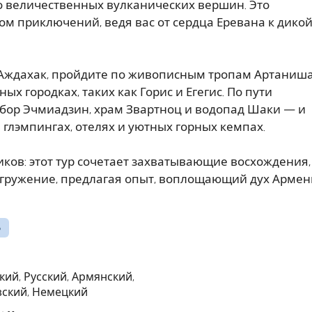
о величественных вулканических вершин. Это
ом приключений, ведя вас от сердца Еревана к дико
 Аждахак, пройдите по живописным тропам Артаниша
ых городках, таких как Горис и Егегис. По пути
бор Эчмиадзин, храм Звартноц и водопад Шаки — и
глэмпингах, отелях и уютных горных кемпах.
ков: этот тур сочетает захватывающие восхождения,
огружение, предлагая опыт, воплощающий дух Арме
6
кий, Русский, Армянский,
ский, Немецкий