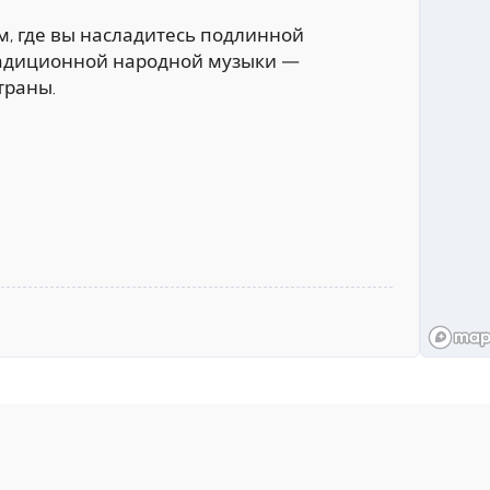
, где вы насладитесь подлинной
радиционной народной музыки —
траны.
н Аждахак
 высокая вершина хребта Гегам,
ря.
 в местном доме одной из семей у