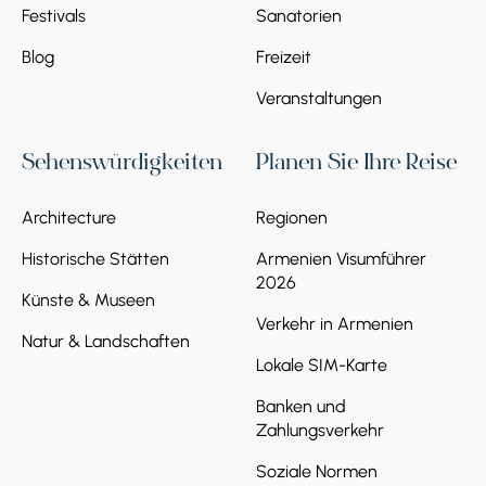
Festivals
Sanatorien
nach und nach auf den Weg zum Gipfel, wo
wir mit Panoramablicken auf Armeniens weite
Blog
Freizeit
Landschaften belohnt werden. Diese
anspruchsvolle, aber lohnende Wanderung
Veranstaltungen
stellt die Ausdauer auf die Probe und bietet
zugleich ein unglaubliches Abenteuer im
Sehenswürdigkeiten
Planen Sie Ihre Reise
Herzen des armenischen Hochlands.
● Routenlänge: 15 km
Architecture
Regionen
● Höhengewinn: 890 m
● Schwierigkeitsgrad: Anspruchsvoll
Historische Stätten
Armenien Visumführer
Übernachtung: Jerewan
2026
Künste & Museen
Verkehr in Armenien
Natur & Landschaften
Lokale SIM-Karte
Banken und
Zahlungsverkehr
Soziale Normen
Tag 4