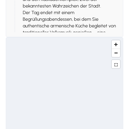
bekanntesten Wahrzeichen der Stadt.
Der Tag endet mit einem
Begrüßungsabendessen, bei dem Sie
authentische armenische Küche begleitet von
traditioneller Volksmusik genießen – eine
perfekte Einführung in die reiche Kultur des
Landes.
Übernachtung: Jerewan
Tag 2
Stoppen 1.
Besteigung des