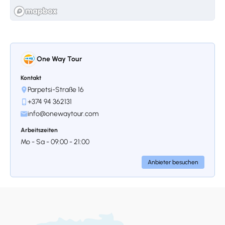
Vulkans Azhdahak
Der Berg Azhdahak ist ein erloschener Vulkan
und mit 3.597 Metern über dem
Meeresspiegel der höchste Gipfel der
Geghama-Bergkette.
One Way Tour
Heute starten wir früh am Morgen mit einem
Frühstück in einem lokalen Familienhaus in der
Kontakt
Nähe von Azhdahak, das ein herzliches und
Parpetsi-Straße 16
authentisches Erlebnis bietet. Danach fahren
+374 94 362131
wir mit einem Geländewagen auf eine Höhe
info@onewaytour.com
von 3.000 Metern, wo unser
Arbeitszeiten
Wanderabenteuer beginnt. Von diesem Punkt
Mo - Sa - 09:00 - 21:00
aus steigen wir zum Gipfel des Berges
Azhdahak auf und genießen
Anbieter besuchen
dabei atemberaubende Panoramablicke.
● Routenlänge: 12 km
● Schwierigkeitsgrad: Mittel
Übernachtung: Jerewan