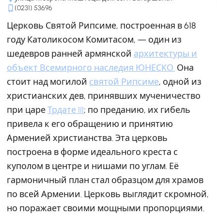
(0231) 53696
Церковь Святой Рипсиме, построенная в 618
году Католикосом Комитасом, — один из
шедевров ранней армянской
архитектуры и
объект Всемирного наследия ЮНЕСКО.
Она
стоит над могилой
святой Рипсиме
, одной из
христианских дев, принявших мученичество
при царе
Трдате III
; по преданию, их гибель
привела к его обращению и принятию
Арменией христианства. Эта церковь
построена в форме идеального креста с
куполом в центре и нишами по углам. Её
гармоничный план стал образцом для храмов
по всей Армении. Церковь выглядит скромной,
но поражает своими мощными пропорциями.