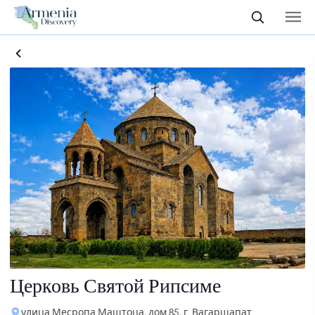
Церковь Святой Рипсиме
улица Месропа Маштоца, дом 85, г. Вагаршапат