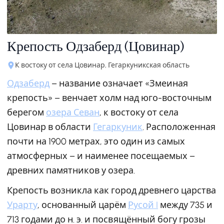
Крепость Одзаберд (Цовинар)
К востоку от села Цовинар, Гегаркуникская область
Одзаберд
– название означает «Змеиная
крепость» – венчает холм над юго-восточным
берегом
озера Севан
, к востоку от села
Цовинар в области
Гегаркуник
. Расположенная
почти на 1900 метрах, это один из самых
атмосферных – и наименее посещаемых –
древних памятников у озера.
Крепость возникла как город древнего царства
Урарту
, основанный царём
Русой I
между 735 и
713 годами до н. э. и посвящённый богу грозы