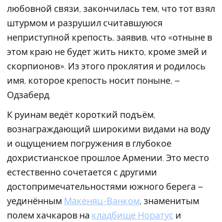
любовной связи, закончилась тем, что тот взял
штурмом и разрушил считавшуюся
неприступной крепость, заявив, что «отныне в
этом краю не будет жить никто, кроме змей и
скорпионов». Из этого проклятия и родилось
имя, которое крепость носит поныне, –
Одзаберд.
К руинам ведёт короткий подъём,
вознаграждающий широкими видами на воду
и ощущением погружения в глубокое
дохристианское прошлое Армении. Это место
естественно сочетается с другими
достопримечательностями южного берега –
уединённым
Макеняц-Ванком
, знаменитым
полем хачкаров на
кладбище Норатус
и