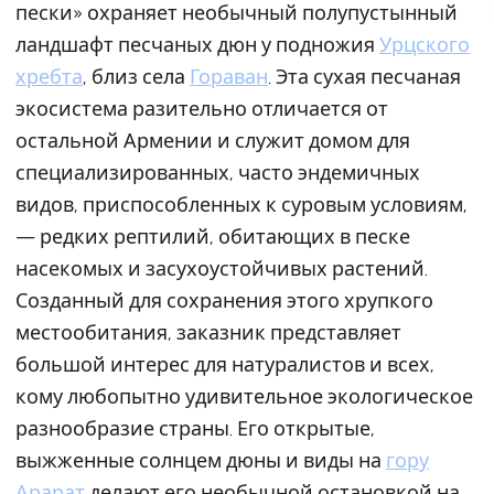
пески» охраняет необычный полупустынный
ландшафт песчаных дюн у подножия
Урцского
хребта
, близ села
Гораван
. Эта сухая песчаная
экосистема разительно отличается от
остальной Армении и служит домом для
специализированных, часто эндемичных
видов, приспособленных к суровым условиям,
— редких рептилий, обитающих в песке
насекомых и засухоустойчивых растений.
Созданный для сохранения этого хрупкого
местообитания, заказник представляет
большой интерес для натуралистов и всех,
кому любопытно удивительное экологическое
разнообразие страны. Его открытые,
выжженные солнцем дюны и виды на
гору
Арарат
делают его необычной остановкой на