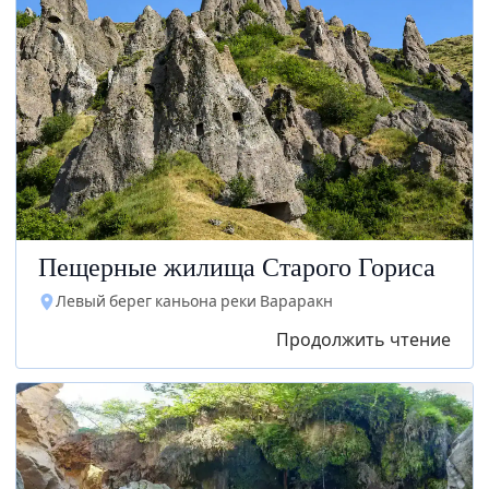
Пещерные жилища Старого Гориса
Левый берег каньона реки Вараракн
Продолжить чтение