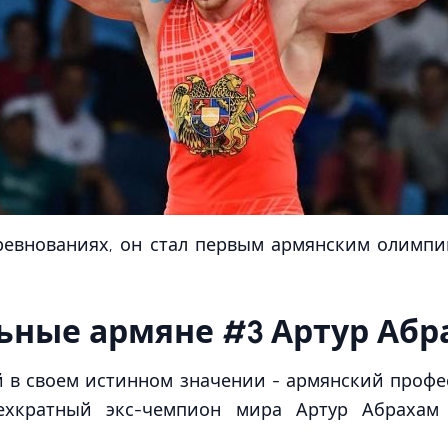
ревнованиях, он стал первым армянским олимп
ьные армяне #3 Артур Абр
 в своем истинном значении - армянский профе
рехкратный экс-чемпион мира Артур Абрахам