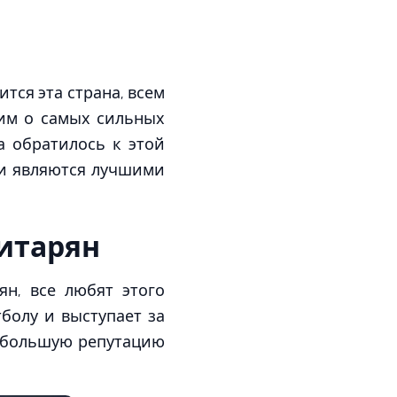
тся эта страна, всем
рим о самых сильных
а обратилось к этой
ди являются лучшими
итарян
н, все любят этого
болу и выступает за
ть большую репутацию