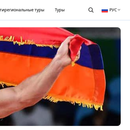
тирегиональные туры
Туры
РУС