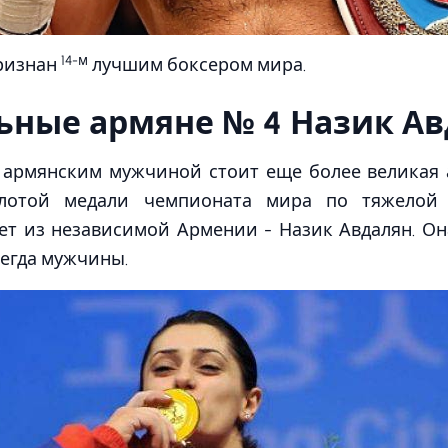
14-м
признан
лучшим боксером мира.
ьные армяне № 4 Назик А
 армянским мужчиной стоит еще более великая 
олотой медали чемпионата мира по тяжелой 
т из независимой Армении - Назик Авдалян. Она
сегда мужчины.