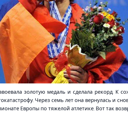
авоевала золотую медаль и сделала рекорд. К со
токатастрофу. Через семь лет она вернулась и сно
мпионате Европы по тяжелой атлетике. Вот так во