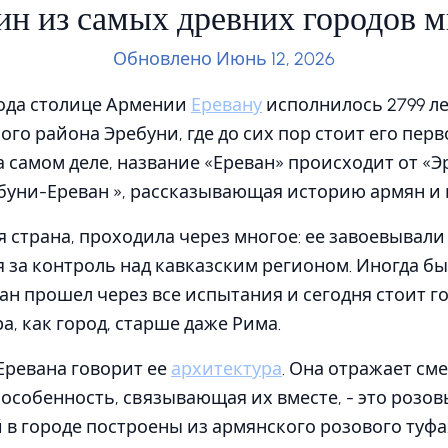
н из самых древних городов м
Обновлено Июнь 12, 2026
 года столице Армении
Еревану
исполнилось 2799 лет
го района Эребуни, где до сих пор стоит его перв
На самом деле, название «Ереван» происходит от «Э
буни-Ереван », рассказывающая историю армян и 
я страна, проходила через многое: ее завоевывали
 за контроль над кавказским регионом. Иногда б
ан прошел через все испытания и сегодня стоит го
а, как город, старше даже Рима.
Еревана говорит ее
архитектура
. Она отражает см
 особенность, связывающая их вместе, - это розов
в городе построены из армянского розового туфа