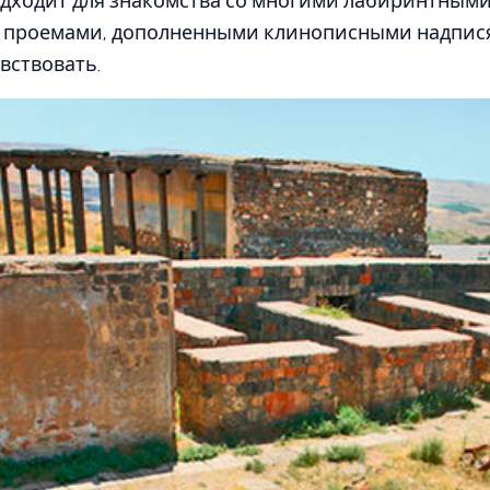
одходит для знакомства со многими лабиринтным
 проемами, дополненными клинописными надпися
вствовать.