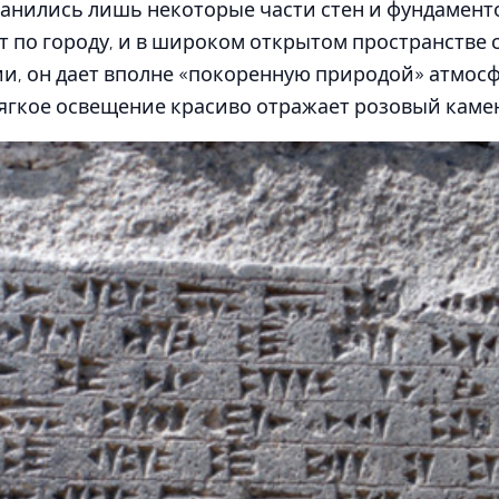
анились лишь некоторые части стен и фундаменто
ет по городу, и в широком открытом пространстве
и, он дает вполне «покоренную природой» атмосфе
мягкое освещение красиво отражает розовый каме