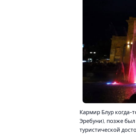
Кармир Блур когда-т
Эребуни), позже был
туристической досто