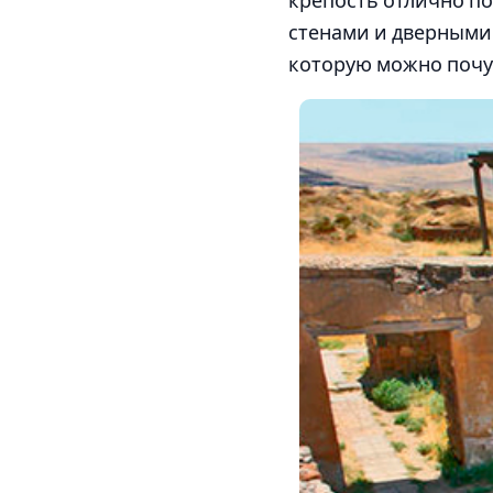
крепость отлично п
стенами и дверными
которую можно почу