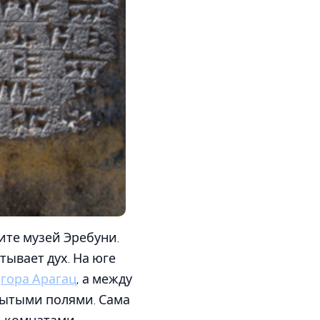
ите музей Эребуни.
тывает дух. На юге
т
гора Арагац
, а между
рытыми полями. Сама