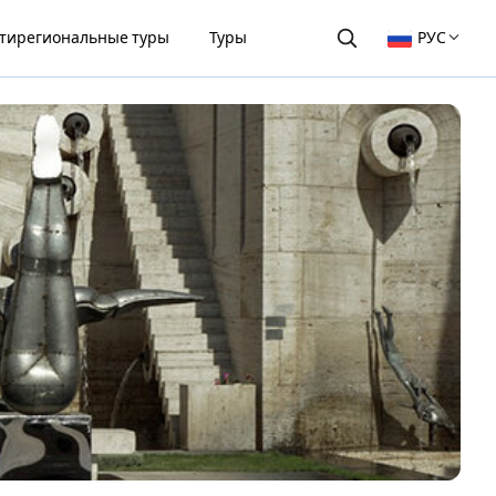
тирегиональные туры
Туры
РУС