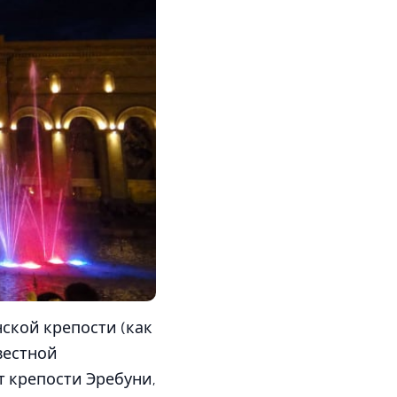
ской крепости (как
вестной
т крепости Эребуни,