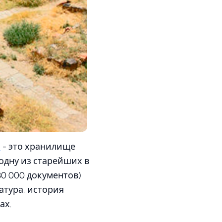
н
- это хранилище
одну из старейших в
30 000 документов)
атура, история
ах.