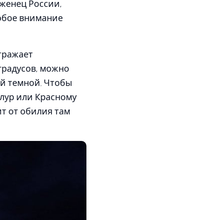
женец России,
собое внимание
тражает
градусов, можно
ой темной. Чтобы
Блур или Красному
ит от обилия там