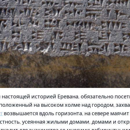
настоящей историей Еревана, обязательно посет
сположенный на высоком холме над городом, захва
т
возвышается вдоль горизонта, на севере маячи
естность, усеянная жилыми домами, домами и отк