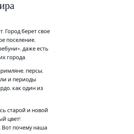
ира
. Город берет свое
ое поселение,
ребуни», даже есть
их города.
 римляне, персы,
ыли и периоды
рдо, как один из
есь старой и новой
ый цвет!
. Вот почему наша