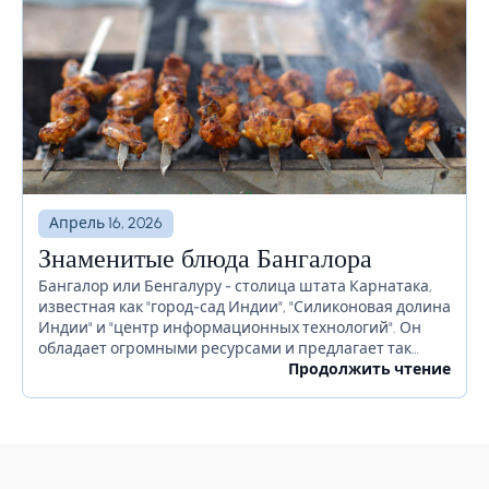
Апрель 16, 2026
Знаменитые блюда Бангалора
Бангалор или Бенгалуру - столица штата Карнатака,
известная как "город-сад Индии", "Силиконовая долина
Индии" и "центр информационных технологий". Он
обладает огромными ресурсами и предлагает так
много для своих жителей. Бангалор славится
Продолжить чтение
красивыми садами, ночной жизнью, религиозными...