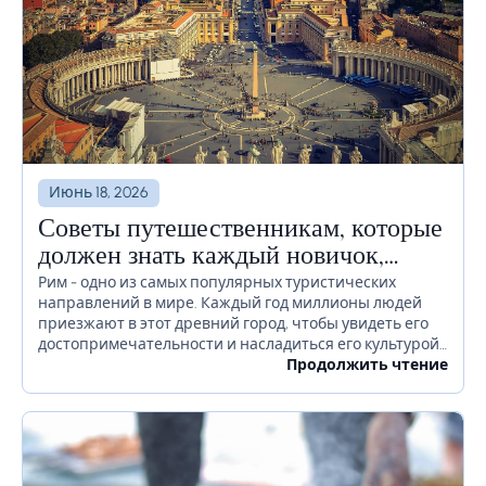
Июнь 18, 2026
Советы путешественникам, которые
должен знать каждый новичок,
прежде чем отправиться в Рим
Рим - одно из самых популярных туристических
направлений в мире. Каждый год миллионы людей
приезжают в этот древний город, чтобы увидеть его
достопримечательности и насладиться его культурой.
Если вы планируете посетить Рим в ближайшее
Продолжить чтение
время, есть...