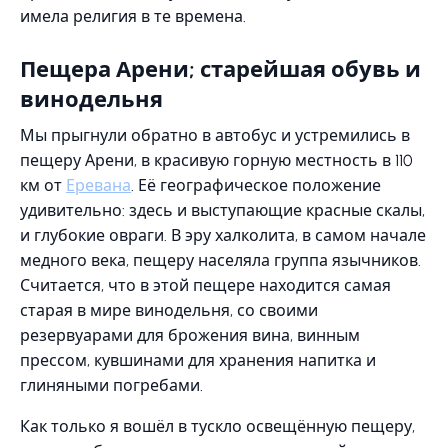
имела религия в те времена.
Пещера Арени; старейшая обувь и
винодельня
Мы прыгнули обратно в автобус и устремились в
пещеру Арени, в красивую горную местность в 110
км от
Еревана
. Её географическое положение
удивительно: здесь и выступающие красные скалы,
и глубокие овраги. В эру халколита, в самом начале
медного века, пещеру населяла группа язычников.
Считается, что в этой пещере находится самая
старая в мире винодельня, со своими
резервуарами для брожения вина, винным
прессом, кувшинами для хранения напитка и
глиняными погребами.
Как только я вошёл в тускло освещённую пещеру,