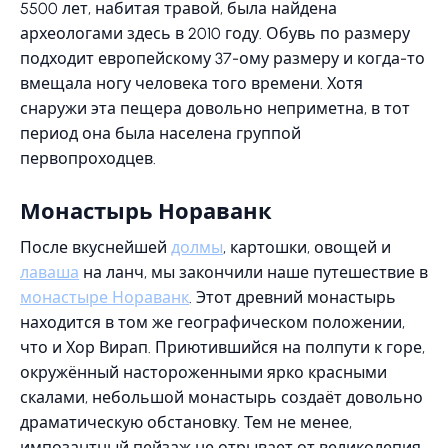
5500 лет, набитая травой, была найдена
археологами здесь в 2010 году. Обувь по размеру
подходит европейскому 37-ому размеру и когда-то
вмещала ногу человека того времени. Хотя
снаружи эта пещера довольно неприметна, в тот
период она была населена группой
первопроходцев.
Монастырь Нораванк
После вкуснейшей
долмы
, картошки, овощей и
лаваша
на ланч, мы закончили наше путешествие в
монастыре Нораванк
. Этот древний монастырь
находится в том же географическом положении,
что и Хор Вирап. Приютившийся на полпути к горе,
окружённый настороженными ярко красными
скалами, небольшой монастырь создаёт довольно
драматическую обстановку. Тем не менее,
импозантный пейзаж не отрывает от великолепия