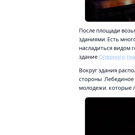
После площади возьм
зданиями. Есть мног
насладиться видом г
здание
Оперного теа
Вокруг здания расп
стороны Лебединое 
молодежи, которые 