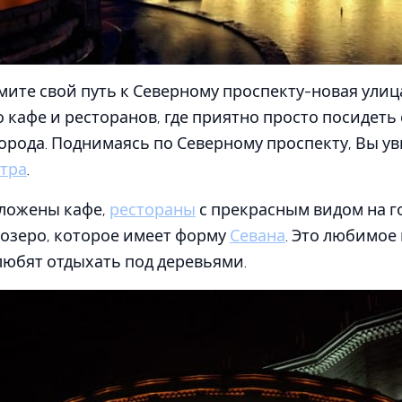
ите свой путь к Северному проспекту-новая улиц
о кафе и ресторанов, где приятно просто посидеть
орода. Поднимаясь по Северному проспекту, Вы у
тра
.
оложены кафе,
рестораны
с прекрасным видом на го
озеро, которое имеет форму
Севана
. Это любимое
любят отдыхать под деревьями.