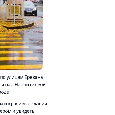
 по улицам Еревана.
ля нас. Начните свой
оде.
ом и красивые здания
чером и увидеть