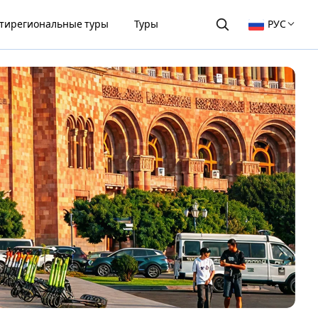
тирегиональные туры
Туры
РУС