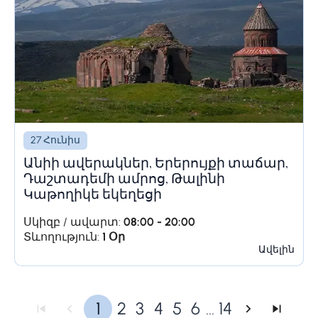
27 Հունիս
Անիի ավերակներ, Երերույքի տաճար,
Դաշտադեմի ամրոց, Թալինի
Կաթողիկե եկեղեցի
Սկիզբ / ավարտ:
08:00 - 20:00
Տևողություն:
1 Օր
Ավելին
1
2
3
4
5
6
...
14