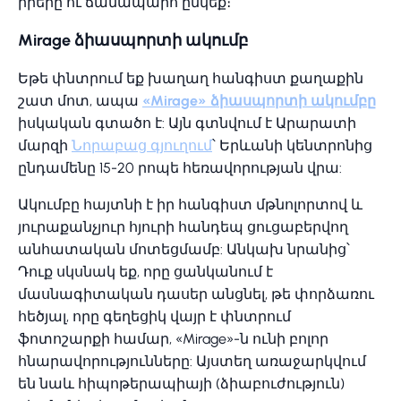
իրերը ու ճանապարհ ընկեք։
Mirage ձիասպորտի ակումբ
Եթե փնտրում եք խաղաղ հանգիստ քաղաքին
շատ մոտ, ապա
«Mirage» ձիասպորտի ակումբը
իսկական գտածո է: Այն գտնվում է Արարատի
մարզի
Նորաբաց գյուղում
՝ Երևանի կենտրոնից
ընդամենը 15-20 րոպե հեռավորության վրա:
Ակումբը հայտնի է իր հանգիստ մթնոլորտով և
յուրաքանչյուր հյուրի հանդեպ ցուցաբերվող
անհատական մոտեցմամբ: Անկախ նրանից՝
Դուք սկսնակ եք, որը ցանկանում է
մասնագիտական դասեր անցնել, թե փորձառու
հեծյալ, որը գեղեցիկ վայր է փնտրում
ֆոտոշարքի համար, «Mirage»-ն ունի բոլոր
հնարավորությունները: Այստեղ առաջարկվում
են նաև հիպոթերապիայի (ձիաբուժություն)