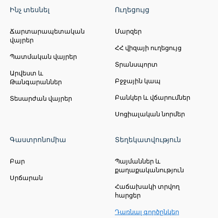
Ինչ տեսնել
Ուղեցույց
Ճարտարապետական
Մարզեր
վայրեր
ՀՀ վիզայի ուղեցույց
Պատմական վայրեր
Տրանսպորտ
Արվեստ և
Բջջային կապ
Թանգարաններ
Բանկեր և վճարումներ
Տեսարժան վայրեր
Սոցիալական նորմեր
Գաստրոնոմիա
Տեղեկատվություն
Բար
Պայմաններ և
քաղաքականություն
Սրճարան
Հաճախակի տրվող
հարցեր
Դառնալ գործընկեր