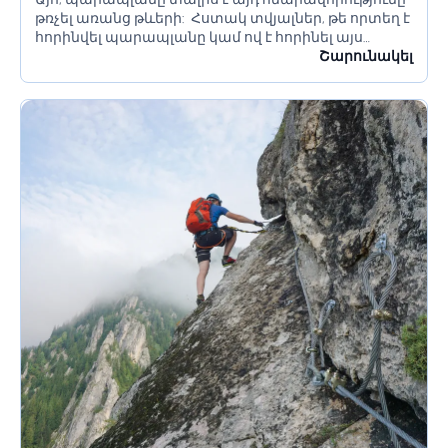
թռչել առանց թևերի: Հստակ տվյալներ, թե որտեղ է
հորինվել պարապլանը կամ ով է հորինել այս
արկածային սպորտը, չկան։ Բայց ենթադրվում է,...
Շարունակել