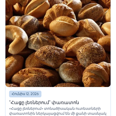
Հունիս 12, 2026
"Հացը լեռներում" փառատոն
«Հացը լեռներում» տոնածիսական ուտեստների
փառատոնին ներկայացվում են մի քանի տասնյակ