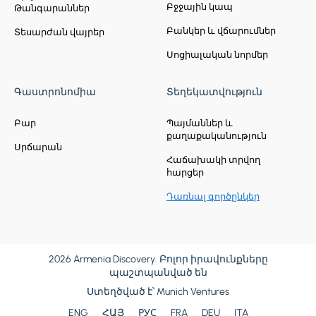
Բջջային կապ
Թանգարաններ
Բանկեր և վճարումներ
Տեսարժան վայրեր
Սոցիալական նորմեր
Գաստրոնոմիա
Տեղեկատվություն
Բար
Պայմաններ և
քաղաքականություն
Սրճարան
Հաճախակի տրվող
հարցեր
Դառնալ գործընկեր
2026 Armenia Discovery. Բոլոր իրավունքները
պաշտպանված են
Ստեղծված է՝
Munich Ventures
ENG
ՀԱՅ
РУС
FRA
DEU
ITA