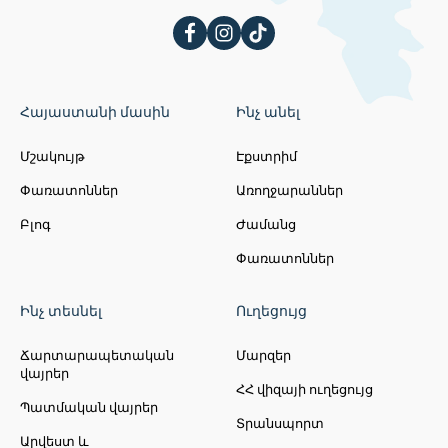
Հայաստանի մասին
Ինչ անել
Մշակույթ
Էքստրիմ
Փառատոններ
Առողջարաններ
Բլոգ
Ժամանց
Փառատոններ
Ինչ տեսնել
Ուղեցույց
Ճարտարապետական
Մարզեր
վայրեր
ՀՀ վիզայի ուղեցույց
Պատմական վայրեր
Տրանսպորտ
Արվեստ և