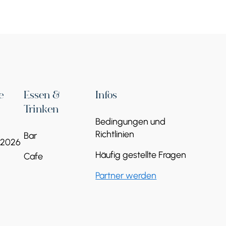
HayBuis Festival
04 Jul
Arachin st. 38,, Yenokavan 4008,
e
Essen &
Infos
Tavush Region RA
free
Trinken
Veranstalter:
Irina Chibukchyan, Anna
Bedingungen und
Kolozyan, and Gayane Agayan
Richtlinien
Bar
 2026
Weiterlesen
Häufig gestellte Fragen
Cafe
Partner werden