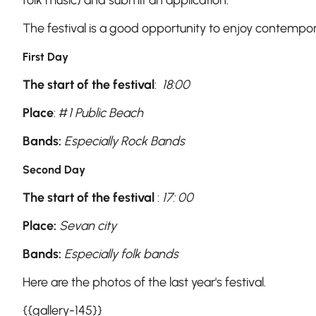
folk music) and submit an application.
The festival is a good opportunity to enjoy contempo
First Day
The start of the festival
:
18:00
Place
: #
1 Public Beach
Bands:
Especially Rock Bands
Second Day
The start of the festival
:
17: 00
Place:
Sevan city
Bands:
Especially folk bands
Here are the photos of the last year's festival.
{{gallery-145}}