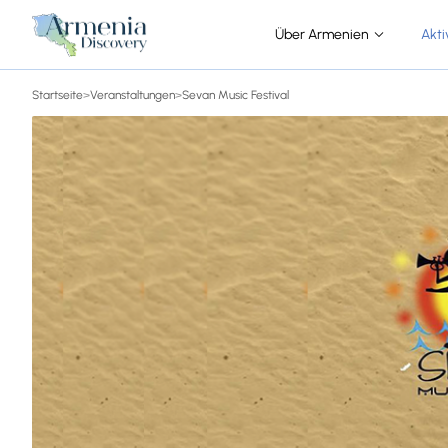
Über Armenien
Akti
Startseite
>
Veranstaltungen
>
Sevan Music Festival