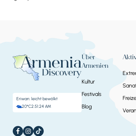
Über
Akti
Armenien
Extr
Kultur
Sanat
Festivals
Freize
Eriwan: leicht bewölkt
Blog
20°C
2:51:24 AM
Veran