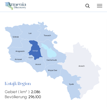
Lori
Tawusch
Schirak
Kotajk
Aragazotn
Eriwan
Armawir
Gecharkunik
Ararat
Arzach
Wajoz Dsor
Kotajk Region
Sjunik
Gebiet ( km² ):
2,086
Bevölkerung:
296,100