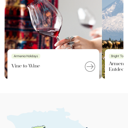
Armenia Holidays
Bright Tour
Armenien
Vine to Wine
Entdecku