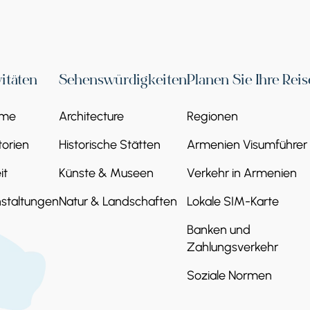
vitäten
Sehenswürdigkeiten
Planen Sie Ihre Reis
eme
Architecture
Regionen
orien
Historische Stätten
Armenien Visumführer
it
Künste & Museen
Verkehr in Armenien
staltungen
Natur & Landschaften
Lokale SIM-Karte
Banken und
Zahlungsverkehr
Soziale Normen