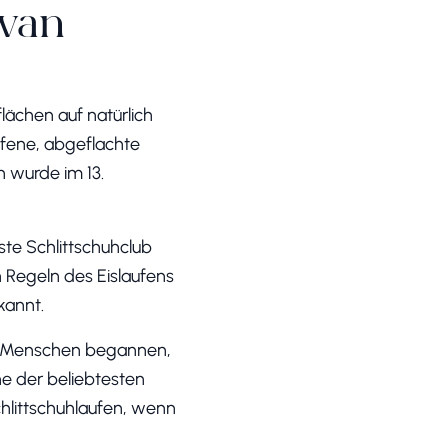
iwan
flächen auf natürlich
ffene, abgeflachte
h wurde im 13.
ste Schlittschuhclub
 Regeln des Eislaufens
kannt.
Die Menschen begannen,
ine der beliebtesten
chlittschuhlaufen, wenn