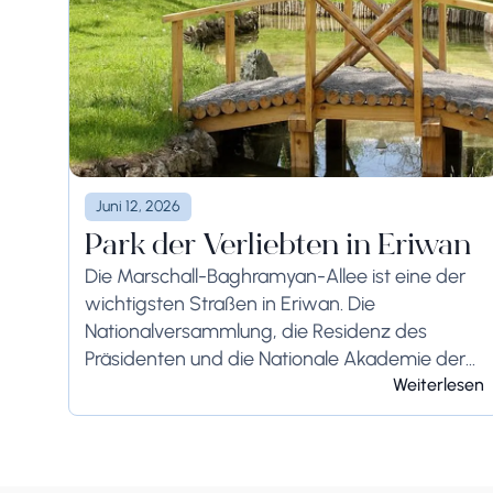
Juni 12, 2026
Park der Verliebten in Eriwan
Die Marschall-Baghramyan-Allee ist eine der
wichtigsten Straßen in Eriwan. Die
Nationalversammlung, die Residenz des
Präsidenten und die Nationale Akademie der
Wissenschaften der Republik Armenien sind
Weiterlesen
hier untergebracht. Neben all diesen
Gebäuden befindet sich in der Lunge...