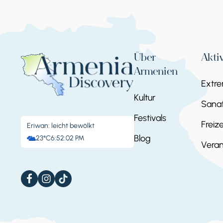
Über
Akti
Armenien
Extr
Kultur
Sanat
Festivals
Freize
Eriwan: leicht bewölkt
Blog
23°C
6:52:03 PM
Veran