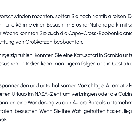
 verschwinden möchten, sollten Sie nach Namibia reisen. D
en, und könnte einen Besuch im Etosha-Nationalpark mit s
r Woche könnten Sie auch die Cape-Cross-Robbenkolonie
Rettung von Großkatzen beobachten.
ehrgeizig fühlen, könnten Sie eine Kanusafari in Sambia u
esuchen. In Indien kann man Tigern folgen und in Costa Ri
r spannenden und unterhaltsamen Vorschläge. Alternativ 
tierten Urlaub im NASA-Zentrum verbringen oder die Cabi
önnten eine Wanderung zu den Aurora Borealis unternehm
 Italien, besuchen. Wenn Sie Ihre Wahl getroffen haben, li
paß.