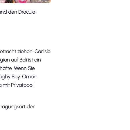
und den Dracula-
tracht ziehen. Carlisle
an auf Bali ist ein
häfte. Wenn Sie
Zighy Bay, Oman,
a mit Privatpool
stragungsort der