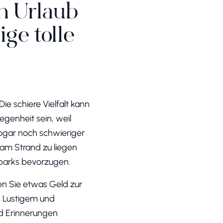
en Urlaub
ige tolle
e schiere Vielfalt kann
egenheit sein, weil
sogar noch schwieriger
, am Strand zu liegen
parks bevorzugen.
aben Sie etwas Geld zur
s Lustigem und
d Erinnerungen