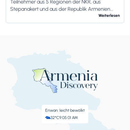
Teilnehmer aus 5 Regionen der NKR, aus
Stepanakert und aus der Republik Armenien
stellen ihre eigene Produktion vor. Während des
Weiterlesen
Festes präsentieren die Einheimischen
selbstgemachten Wodka, Doshab...
Eriwan: leicht bewölkt
32°C
9:05:02 AM