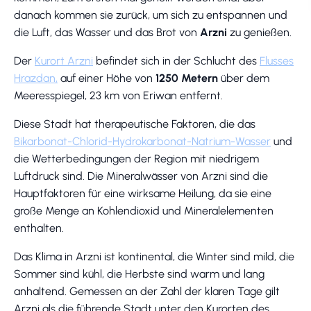
danach kommen sie zurück, um sich zu entspannen und
die Luft, das Wasser und das Brot von
Arzni
zu genießen.
Der
Kurort Arzni
befindet sich in der Schlucht des
Flusses
Hrazdan,
auf einer Höhe von
1250 Metern
über dem
Meeresspiegel, 23 km von Eriwan entfernt.
Diese Stadt hat therapeutische Faktoren, die das
Bikarbonat-Chlorid-Hydrokarbonat-Natrium-Wasser
und
die Wetterbedingungen der Region mit niedrigem
Luftdruck sind. Die Mineralwässer von Arzni sind die
Hauptfaktoren für eine wirksame Heilung, da sie eine
große Menge an Kohlendioxid und Mineralelementen
enthalten.
Das Klima in Arzni ist kontinental, die Winter sind mild, die
Sommer sind kühl, die Herbste sind warm und lang
anhaltend. Gemessen an der Zahl der klaren Tage gilt
Arzni als die führende Stadt unter den Kurorten des