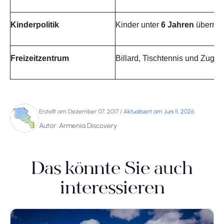
Kinderpolitik
Kinder unter
6 Jahren
überna
Freizeitzentrum
Billard, Tischtennis und Zuga
Erstellt am Dezember 07, 2017
/
Aktualisiert am Juni 11, 2026
Autor: Armenia Discovery
Das könnte Sie auch
interessieren