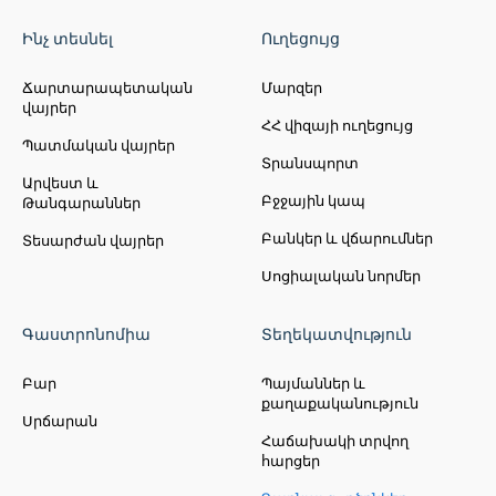
Ինչ տեսնել
Ուղեցույց
Ճարտարապետական
Մարզեր
վայրեր
ՀՀ վիզայի ուղեցույց
Պատմական վայրեր
Տրանսպորտ
Արվեստ և
Բջջային կապ
Թանգարաններ
Բանկեր և վճարումներ
Տեսարժան վայրեր
Սոցիալական նորմեր
Գաստրոնոմիա
Տեղեկատվություն
Բար
Պայմաններ և
քաղաքականություն
Սրճարան
Հաճախակի տրվող
հարցեր