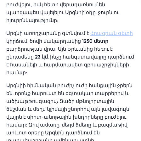
բուժվելու, իսկ հետո վերադառնում են
պարզապես վայելելու Արզնիի օդը, ջուրն ու
հյուրընկալությունը։
Արզնի առողջարանը գտնվում է
Հրազդան գետի
կիրճում, ծովի մակարդակից
1250 մետր
բարձրության վրա։ Այն Երևանից հեռու է
ընդամենը
23 կմ
, ինչը հանգստավայրը դարձնում
է հասանելի և հարմարավետ զբոսաշրջիկների
համար։
Արզնիի հիմնական բուժիչ ուժը հանքային ջրերն
են, որոնք հարուստ են օգտակար տարրերով և
ածխաթթու գազով։ Ցածր մթնոլորտային
ճնշման և մեղմ կլիմայի շնորհիվ այն լավագույն
վայրն է սիրտ-անոթային խնդիրները բուժելու
համար։ Զով ամառը, մեղմ ձմեռը և բազմաթիվ
արևոտ օրերը Արզնին դարձնում են
տարածաշրջանի ամենահայտնի