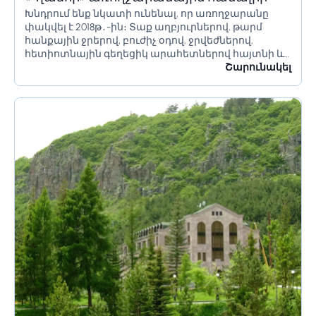
Խնդրում ենք նկատի ունենալ, որ առողջարանը
փակվել է 2018թ․-ին։ Տաք աղբյուրներով, թարմ
հանքային ջրերով, բուժիչ օդով, ջրվեժներով,
հետիոտնային գեղեցիկ արահետներով հայտնի և
խիտ անտառներով շրջապատված Ջերմուկ
Շարունակել
քաղաքը (Վայոց Ձորի մարզ) մինչ օրս մնում է
Հայաստանի լավագույն...