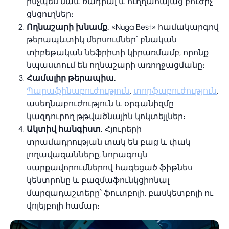
ինչպես նաև ռադիալ և ուղղահայաց բուժիչ
ցնցուղներ։
Ողնաշարի խնամք.
«Nuga Best» համակարգով
թերապևտիկ մերսումներ՝ բնական
տիբեթական նեֆրիտի կիրառմամբ, որոնք
նպաստում են ողնաշարի առողջացմանը։
Համալիր թերապիա.
Պարաֆինաբուժություն
,
տորֆաբուժություն
,
ասեղնաբուժություն և օրգանիզմը
կազդուրող թթվածնային կոկտեյլներ։
Ակտիվ հանգիստ.
Հյուրերի
տրամադրության տակ են բաց և փակ
լողավազանները, նորագույն
սարքավորումներով հագեցած ֆիթնես
կենտրոնը և բազմաֆունկցիոնալ
մարզադաշտերը՝ ֆուտբոլի, բասկետբոլի ու
վոլեյբոլի համար։