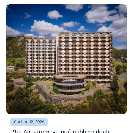
հյուրընկալության լավագույն համադրությունը։ Սա
այն վայրն է, որտեղ տասնամյակների փորձը...
Հունիս 12, 2026
«Գլաձոր» առողջարանային համալիր