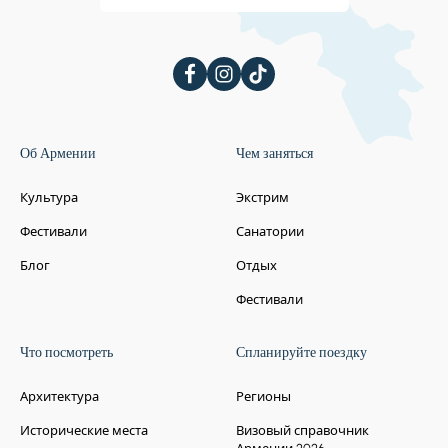
средневекового кладбища, рядом с домом-
музеем Ованнеса Туманяна. Его много раз
перестраивали, и от его первоначального
вида почти ничего не сохранилось.
Церковь была перестроена в 1900-м году.
Свой нынешний вид он получил после
реконструкции.
Об Армении
Чем заняться
Культура
Экстрим
Фестивали
Санатории
Блог
Отдых
Фестивали
Что посмотреть
Спланируйте поездку
Архитектура
Регионы
Исторические места
Визовый справочник