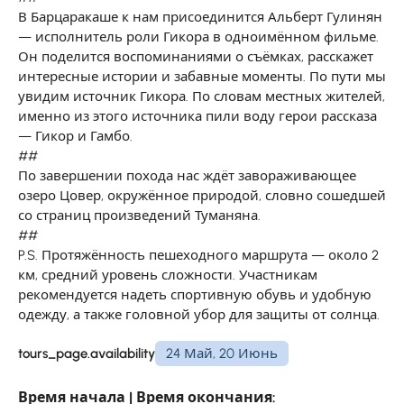
В Барцаракаше к нам присоединится Альберт Гулинян
— исполнитель роли Гикора в одноимённом фильме.
Он поделится воспоминаниями о съёмках, расскажет
интересные истории и забавные моменты. По пути мы
увидим источник Гикора. По словам местных жителей,
именно из этого источника пили воду герои рассказа
— Гикор и Гамбо.
##
По завершении похода нас ждёт завораживающее
озеро Цовер, окружённое природой, словно сошедшей
со страниц произведений Туманяна.
##
P.S. Протяжённость пешеходного маршрута — около 2
км, средний уровень сложности. Участникам
рекомендуется надеть спортивную обувь и удобную
одежду, а также головной убор для защиты от солнца.
tours_page.availability
24 Май, 20 Июнь
Время начала | Время окончания: