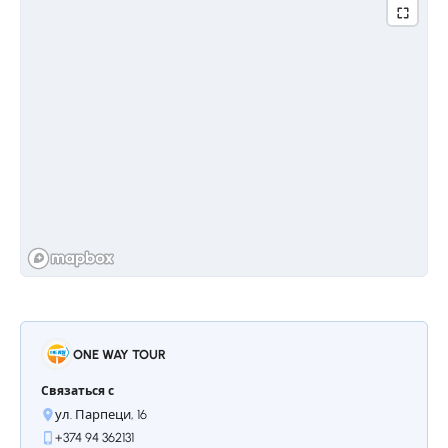
оно получило в честь девушки по имени
Цовер, судьба которой связана с этим
местом. Длина озера 250 метров, ширина в
самых широких местах 200 метров,
максимальная глубина 4,5 метра. Ованнес
Туманян неоднократно упоминал этот пруд
в своих произведениях, поскольку это
было одно из его любимых мест и он часто
сюда приходил.
Остановкa 4.
Село Дсех
Добро пожаловать в самое известное село
Лорийской области, где родился
всеармянский поэт Ованес Туманян. Поэта
вдохновляли эти горы и долины и
живущие здесь люди. Село богато
ONE WAY TOUR
множеством памятников культуры,
крупнейшими из которых являются дом-
Связаться с
музей поэта, церковь Святого Григория
ул. Парпеци, 16
Просветителя 7-го века, Всеспасительный
+374 94 362131