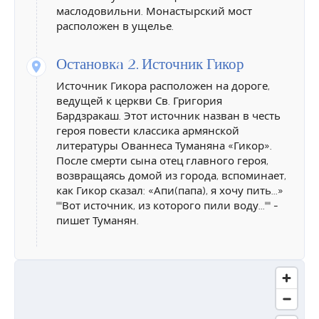
маслодовильни. Монастырский мост
расположен в ущелье.
Остановкa 2.
Источник Гикор
Источник Гикора расположен на дороге,
ведущей к церкви Св. Григория
Бардзракаш. Этот источник назван в честь
героя повести классика армянской
литературы Ованнеса Туманяна «Гикор».
После смерти сына отец главного героя,
возвращаясь домой из города, вспоминает,
как Гикор сказал: «Апи(папа), я хочу пить...»
""Вот источник, из которого пили воду..."" -
пишет Туманян.
Остановкa 3.
Озеро Цовер
Озеро Цовер расположенное в 3 км-х к
юго-востоку от села Дсех, на высоте 1390
метров над уровнем моря. Свое название