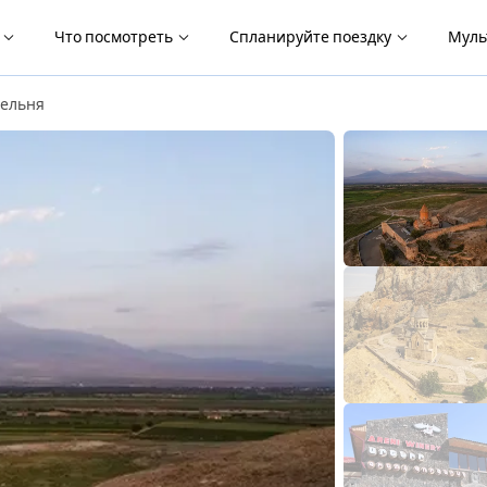
я
Что посмотреть
Спланируйте поездку
Муль
дельня