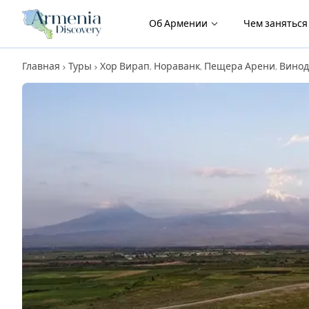
Об Армении
Чем занятьс
Главная
Туры
Хор Вирап, Нораванк, Пещера Арени, Вино