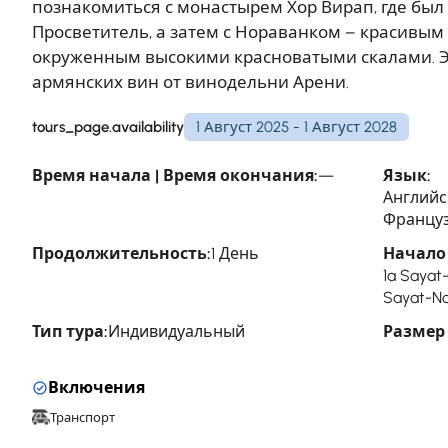
познакомиться с монастырем Хор Вирап, где был
Просветитель, а затем с Нораванком – красивы
окруженным высокими красноватыми скалами. Э
армянских вин от винодельни Арени.
tours_page.availability
1 Август 2025 - 1 Август 2028
Время начала | Время окончания:
—
Язык:
Английс
Француз
Продолжительность:
1 День
Начало 
1a Sayat
Sayat-No
Тип тура:
Индивидуальный
Размер
Включения
Транспорт