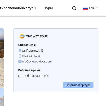
тирегиональные туры
Туры
РУС
ONE WAY TOUR
Связаться с
ул. Парпеци, 16
+374 94 362131
info@onewaytour.com
Рабочее время
Пн - Сб - 09:00 - 21:00
Организатор тура