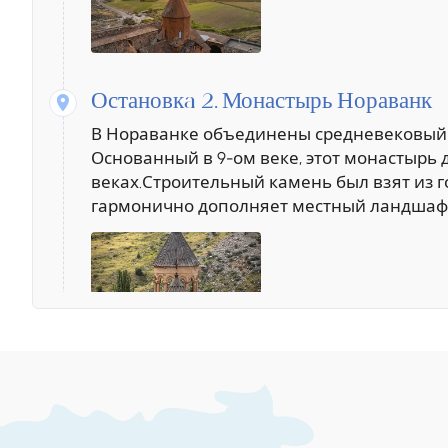
Остановкa 2.
Монастырь Нораванк
В Нораванке объединены средневековый 
Основанный в 9-ом веке, этот монастырь до
веках.Строительный камень был взят из 
гармонично дополняет местный ландшаф
Остановкa 3.
Арени
В конце тура мы посещаем центр винодели
винный завод Арени. Наши гости могут п