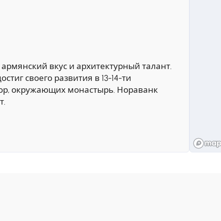
армянский вкус и архитектурный талант.
стиг своего развития в 13-14-ти
гор, окружающих монастырь. Нораванк
т.
я в селе Арени, где нас принимает
опробовать различные виды армянских