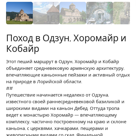
Поход в Одзун, Хоромайр и
Кобайр
Этот пеший маршрут в Одзун, Хоромайр и Кобайр
объединяет средневековую армянскую архитектуру,
впечатляющие каньонные пейзажи и активный отдых
на природе в Лорийской области.
##
Путешествие начинается недалеко от Одзуна,
известного своей раннесредневековой базиликой и
широкими видами на каньон Дебед. Оттуда тропа
ведет к монастырю Хоромайр — впечатляющему
комплексу, частично построенному на краю и склоне
каньона, с церквями, хачкарами, пещерами и
живописными видами со скал. Финальной