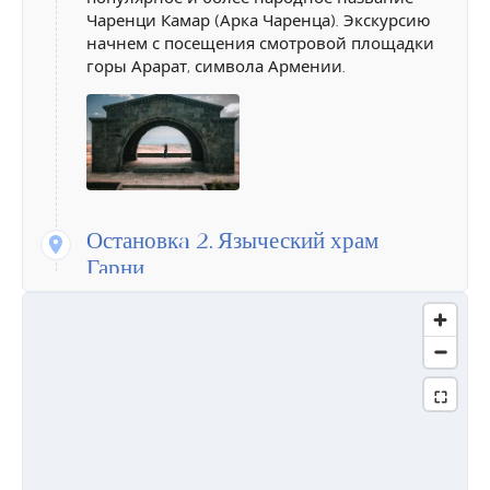
Чаренци Камар (Арка Чаренца). Экскурсию
начнем с посещения смотровой площадки
горы Арарат, символа Армении.
Остановкa 2.
Языческий храм
Гарни
Храм, построенный в первом веке,
прошедший многие века, был разрушен, а
затем снова восстал и сейчас нам
раскрывает секреты дохристианской
Армении и армянском народа. Храм,
посвященный богу солнца Арегу-Митре,
является единственным сохранившимся
языческим храмом как в Армении, так и на
территории бывшего Советского Союза.