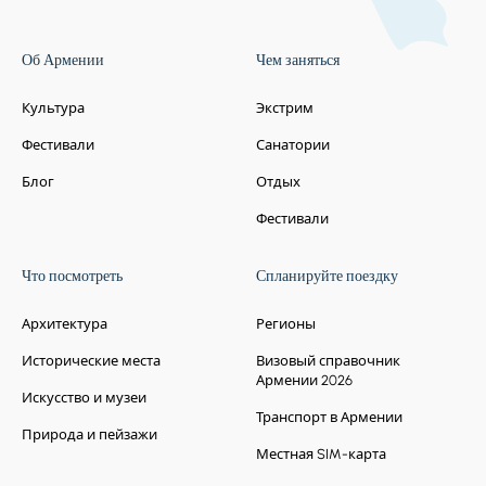
Об Армении
Чем заняться
Остановкa 5.
Выпечка Лаваша
Культура
Экстрим
Познавательный тур закончивается
мастер-классом лаваша, где можно
Фестивали
Санатории
понаблюдать за выпечкой знаменитого
Блог
Отдых
лаваша.
Фестивали
Что посмотреть
Спланируйте поездку
Архитектура
Регионы
Исторические места
Визовый справочник
Армении 2026
Искусство и музеи
Транспорт в Армении
Природа и пейзажи
Местная SIM-карта