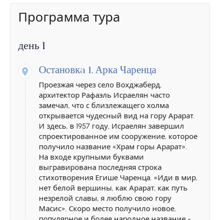
Программа тура
день 1
Остановкa 1.
Арка Чаренца
Проезжая через село Вохджаберд,
архитектор Рафаэль Исраелян часто
замечал, что с близлежащего холма
открывается чудесный вид на гору Арарат.
И здесь, в 1957 году, Исраелян завершил
спроектированное им сооружение, которое
получило название «Храм горы Арарат».
На входе крупными буквами
выгравирована последняя строка
стихотворения Егише Чаренца. «Иди в мир,
нет белой вершины, как Арарат, как путь
незрелой славы, я люблю свою гору
Масис». Скоро место получило новое,
популярное и более народное название -