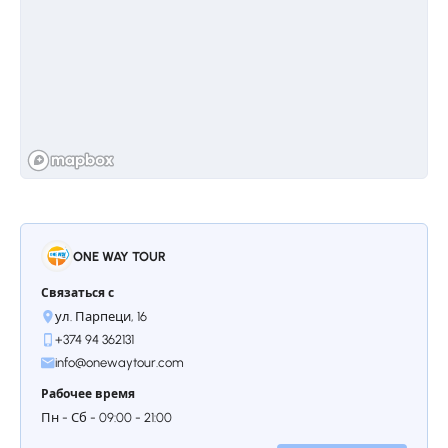
Храм был разрушен землетрясением 1679
года и рестоврировался около восьми лет,
уже в 20-ом веке.
Остановкa 3.
Симфония Камней
Следующая точка– базальтовый орган
ONE WAY TOUR
«Симфония камней». Скопление камней
естественной огранки с удивительной
Связаться с
симметрией — настоящее чудо природы, а
ул. Парпеци, 16
также часть всемирного наследия ЮНЕСКО.
+374 94 362131
По сути, шестиугольные камни,
info@onewaytour.com
протянутые один за другим через каньон,
Рабочее время
похожи на орган, отсюда и название
«Симфония камней».
Пн - Сб - 09:00 - 21:00