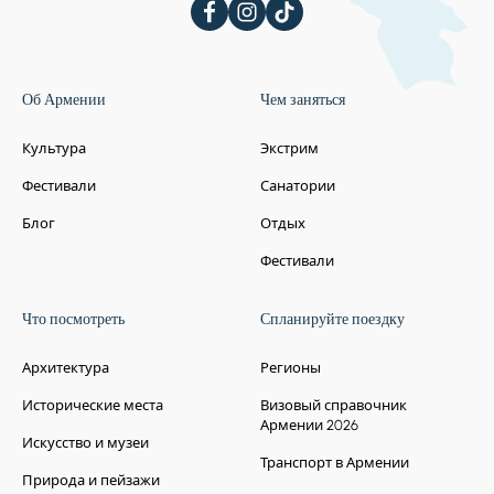
Остановкa 5.
Мастер-класс по
Об Армении
Чем заняться
выпечке лаваша
Культура
Экстрим
Познавательный тур закончивается
мастер-классом лаваша, где можно
Фестивали
Санатории
понаблюдать за выпечкой знаменитого
Блог
Отдых
лаваша.
Фестивали
Что посмотреть
Спланируйте поездку
Архитектура
Регионы
Исторические места
Остановкa 6.
Озеро Севан
Визовый справочник
Армении 2026
Первое место, которое мы посетим,
Искусство и музеи
жемчужина Армении, озеро Севан.
Транспорт в Армении
Природа и пейзажи
Находясь на высоте 1900 метров над