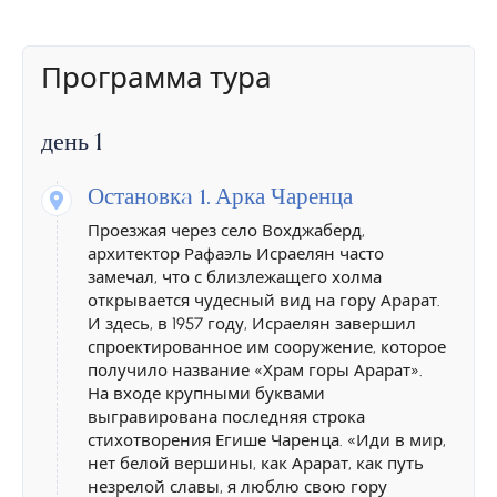
Программа тура
день 1
Остановкa 1.
Арка Чаренца
Проезжая через село Вохджаберд,
архитектор Рафаэль Исраелян часто
замечал, что с близлежащего холма
открывается чудесный вид на гору Арарат.
И здесь, в 1957 году, Исраелян завершил
спроектированное им сооружение, которое
получило название «Храм горы Арарат».
На входе крупными буквами
выгравирована последняя строка
стихотворения Егише Чаренца. «Иди в мир,
нет белой вершины, как Арарат, как путь
незрелой славы, я люблю свою гору