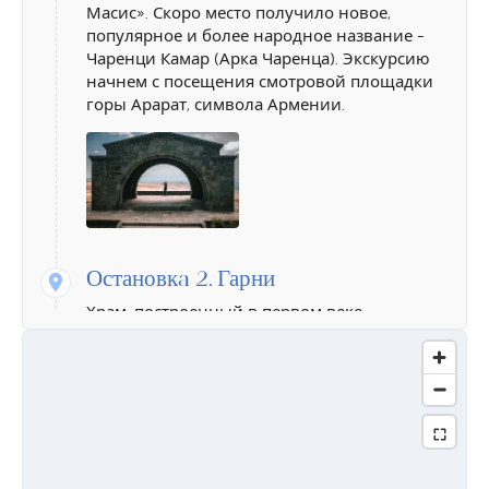
Масис». Скоро место получило новое,
популярное и более народное название -
Чаренци Камар (Арка Чаренца). Экскурсию
начнем с посещения смотровой площадки
горы Арарат, символа Армении.
Остановкa 2.
Гарни
Храм, построенный в первом веке,
прошедший многие века, был разрушен, а
затем снова восстал и сейчас нам
раскрывает секреты дохристианской
Армении и армянском народа. Храм,
посвященный богу солнца Арегу-Митре,
является единственным сохранившимся
языческим храмом как в Армении, так и на