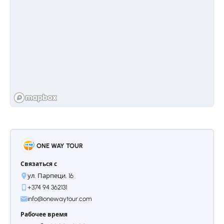
территории бывшего Советского Союза.
Храм был разрушен землетрясением 1679
года и рестоврировался около восьми лет,
уже в 20-ом веке.
Остановкa 3.
Симфония камней
Следующая точка– базальтовый орган
«Симфония камней». Скопление камней
ONE WAY TOUR
естественной огранки с удивительной
симметрией — настоящее чудо природы, а
Связаться с
также часть всемирного наследия ЮНЕСКО.
ул. Парпеци, 16
По сути, шестиугольные камни,
+374 94 362131
протянутые один за другим через каньон,
info@onewaytour.com
похожи на орган, отсюда и название
«Симфония камней».
Рабочее время