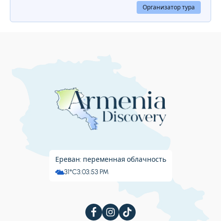
протянутые один за другим через каньон,
Организатор тура
похожи на орган, отсюда и название
«Симфония камней».
Ереван: переменная облачность
31°C
3:03:54 PM