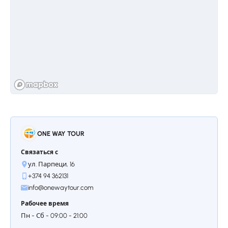
Остановкa 3.
Монастырь Гегард
Древнее название этого высеченного в
скале монастыря было Айриванк, из-за 140
пещер в окружающих горах. В этих
пещерах жили монахи. Позже привезенная
сюда святая реликвия Гегард (Копьё) дала
монастырю нынешнее название
Гегардаванк. Оружие римского центуриона
Лонгианоса, святая реликвия Гегард,
которым был пронзен Иисус Христос,
сейчас хранится в Первопрестольном
Святом Эчмиадзине.
ONE WAY TOUR
Связаться с
Остановкa 4.
Симфония Камней
ул. Парпеци, 16
Следующая точка– базальтовый орган
+374 94 362131
«Симфония камней». Скопление камней
info@onewaytour.com
естественной огранки с удивительной
симметрией — настоящее чудо природы, а
Рабочее время
также часть всемирного наследия ЮНЕСКО.
Пн - Сб - 09:00 - 21:00
По сути, шестиугольные камни,