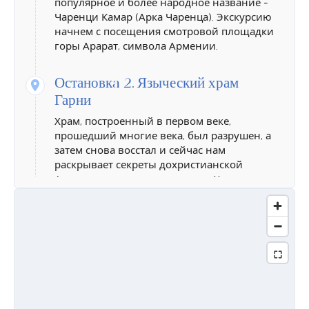
популярное и более народное название -
Чаренци Камар (Арка Чаренца). Экскурсию
начнем с посещения смотровой площадки
горы Арарат, символа Армении.
Остановкa 2.
Языческий храм
Гарни
Храм, построенный в первом веке,
прошедший многие века, был разрушен, а
затем снова восстал и сейчас нам
раскрывает секреты дохристианской
Армении и армянском народа. Храм,
посвященный богу солнца Арегу-Митре,
является единственным сохранившимся
языческим храмом как в Армении, так и на
территории бывшего Советского Союза.
Храм был разрушен землетрясением 1679
года и рестоврировался около восьми лет,
уже в 20-ом веке.