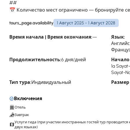
##
📅 Количество мест ограничено — бронируйте с
tours_page.availability
1 Август 2025 - 1 Август 2028
Время начала | Время окончания:
—
Язык:
Английс
Француз
Продолжительность:
6 дня/дней
Начало 
1a Sayat
Sayat-No
Тип тура:
Индивидуальный
Размер
Включения
Отель
Завтрак
Услуги гида (при участии иностранных гостей тур проводится 
двух языках)