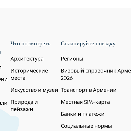
Что посмотреть
Спланируйте поездку
я
Архитектура
Регионы
м
Исторические
Визовый справочник Арм
натная дорога и горячий гейзерный
места
2026
рии
Искусство и музеи
Транспорт в Армении
Природа и
Местная SIM-карта
али
пейзажи
Банки и платежи
Социальные нормы