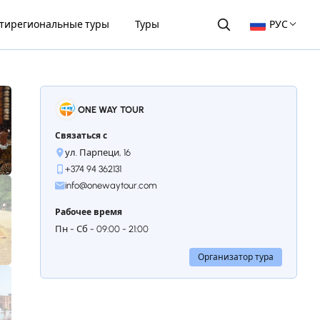
тирегиональные туры
Туры
РУС
ONE WAY TOUR
Связаться с
ул. Парпеци, 16
+374 94 362131
info@onewaytour.com
Рабочее время
Пн - Сб - 09:00 - 21:00
Организатор тура