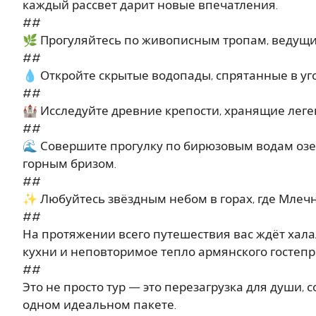
каждый рассвет дарит новые впечатления.
##
🌿 Прогуляйтесь по живописным тропам, ведущим
##
💧 Откройте скрытые водопады, спрятанные в уг
##
🏰 Исследуйте древние крепости, хранящие лег
##
🌊 Совершите прогулку по бирюзовым водам оз
горным бризом.
##
✨ Любуйтесь звёздным небом в горах, где Млечн
##
На протяжении всего путешествия вас ждёт хал
кухни и неповторимое тепло армянского гостепри
##
Это не просто тур — это перезагрузка для души,
одном идеальном пакете.