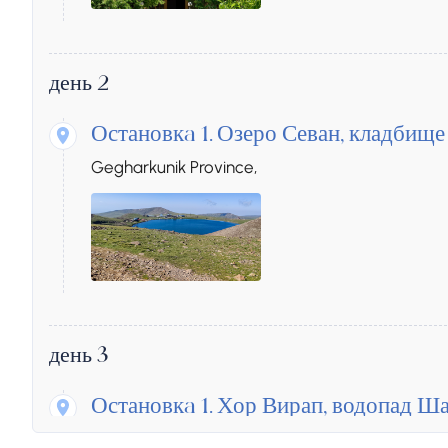
день 2
Остановкa 1.
Озеро Севан, кладбище
Gegharkunik Province,
день 3
Остановкa 1.
Хор Вирап, водопад Ша
Смбатаберд