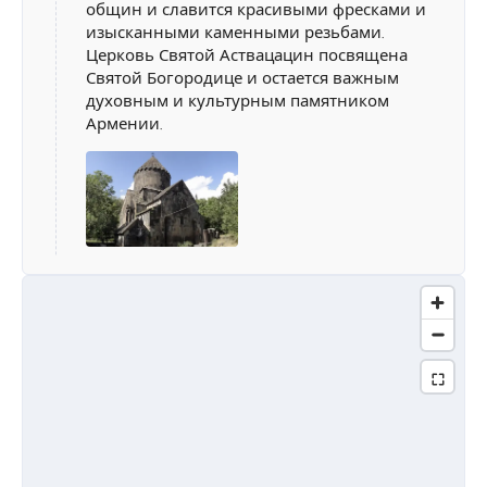
общин и славится красивыми фресками и
изысканными каменными резьбами.
Церковь Святой Аствацацин посвящена
Святой Богородице и остается важным
духовным и культурным памятником
Армении.
Остановкa 2.
Горнолыжный курорт
Цахкадзор
Цахкадзор – один из самых красивых и
туристических городов Армении. Он
прекрасен в любое время года и является
излюбленным местом как местных
жителей, так и туристов. Цахкадзор
известен лучшими в Армении