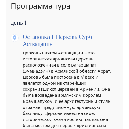
Программа тура
день 1
Остановкa 1.
Церковь Сурб
Аствацацин
Церковь Святой Аствацацин – это
историческая армянская церковь,
расположенная в селе Вагаршапат
(Эчмиадзин) в Армянской области Аррат.
Церковь была построена в V веке и
является одной из старейших
сохранившихся церквей в Армении. Она
была возведена армянским королем
Врамшапухом, и ее архитектурный стиль
отражает традиционную армянскую
базилику. Церковь известна своей
исторической значимостью, так как она
была местом для первых христианских