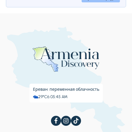
оригинальную архитектуру и богатую
историю, Кечарис на протяжении веков
был одним из выдающихся церковных и
письменных центров Армении, благодаря
князьям Пахлавуни и Прошян. Комплекс
состоит из четырех церквей, притвора,
часовен и около трех десятков хачкаров (11-
17 вв.). На протяжении веков монастырь
много раз разрушался и восстанавливался.
Ереван: переменная облачность
29°C
6:05:46 AM