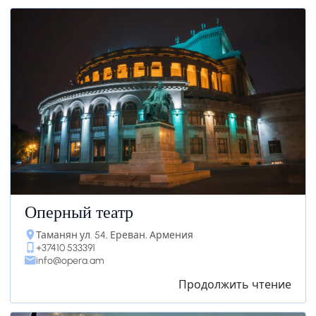
Оперный театр
Таманян ул. 54, Ереван, Армения
+37410 533391
info@opera.am
Продолжить чтение