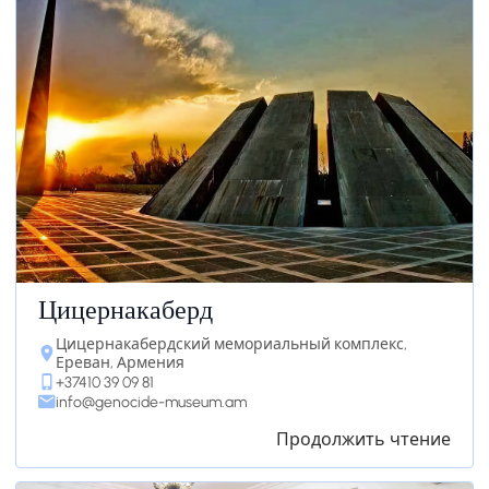
Цицернакаберд
Цицернакабердский мемориальный комплекс,
Ереван, Армения
+37410 39 09 81
info@genocide-museum.am
Продолжить чтение