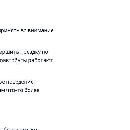
 принять во внимание
вершить поездку по
роавтобусы работают
ое поведение.
им что-то более
е обеспечивают