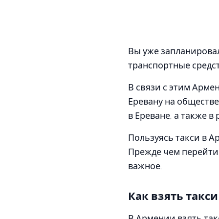
Вы уже запланировал
транспортные средст
В связи с этим Арме
Еревану на обществ
в Ереване, а также в
Пользуясь такси в А
Прежде чем перейти 
важное.
Как взять такс
В Армении взять так