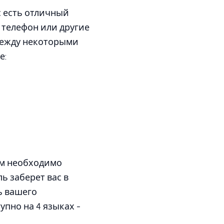
с есть отличный
й телефон или другие
 между некоторыми
е:
ам необходимо
ь заберет вас в
ь вашего
пно на 4 языках -