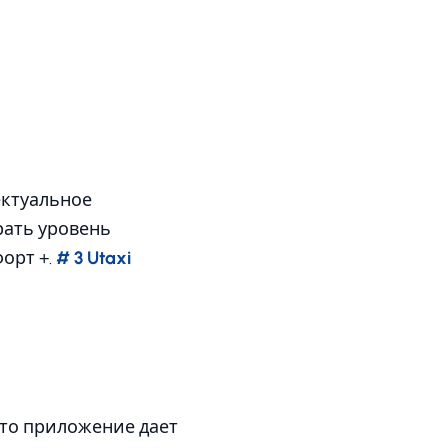
ектуальное
рать уровень
орт +.
# 3 Utaxi
Это приложение дает