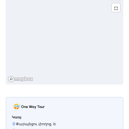
Դրանցից մեկը Սևանավանքն է,
կառուցված 874 թվականին։ Դեռ
չորրորդ դարում հիմնադրված լինելով,
Սևանավանքն իր զարգացումն ապրում
է 9-րդ դարում։ Կանգուն երկու
եկեղեցիներից զատ, առանձնակի
ուշադրության է արժանի 17-րդ դարի
յուրահատուկ խաչքարը իր բազմաթիվ
աստվածաշնչյան տեսարաններով։
Սևանավանքի արձանագիր քարերից
մեկի վրա է ամենավաղ հանդիպող
մայրաքաղաք Երևանի անունը։
One Way Tour
Կանգառ 3.
Հաղարծին
Կապ
վանական համալիր
Փարպեցու փողոց, 16
Թև, Հայաստանում ընդունված է