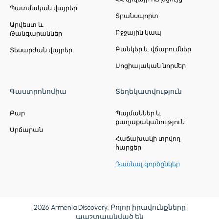
Դիլիջանի ազգային պարկի խիտ
Պատմական վայրեր
անտառներում ։ Շրջապատված
Տրանսպորտ
կանաչապատ և Լեռնային
Արվեստ և
Բջջային կապ
Թանգարաններ
լանդշաֆտներով ՝ այն կատարյալ է
հանգստի, զբոսանքի և գեղեցիկ
Բանկեր և վճարումներ
Տեսարժան վայրեր
լուսանկարների համար: Հյուրերը
կարող են նաև նավակ վարձել կամ
Սոցիալական նորմեր
պարզապես վայելել հանգիստը
բնական մթնոլորտում։
Գաստրոնոմիա
Տեղեկատվություն
Բար
Պայմաններ և
քաղաքականություն
Սրճարան
Հաճախակի տրվող
հարցեր
Կանգառ 6.
Գոշավանք
Դառնալ գործընկեր
վանական համալիր
Միջնադարյան Հայաստանի
ամենահայտնի հոգևոր-կրթական
2026 Armenia Discovery. Բոլոր իրավունքները
կենտրոններից է Գոշավանքը, որն իր
պաշտպանված են