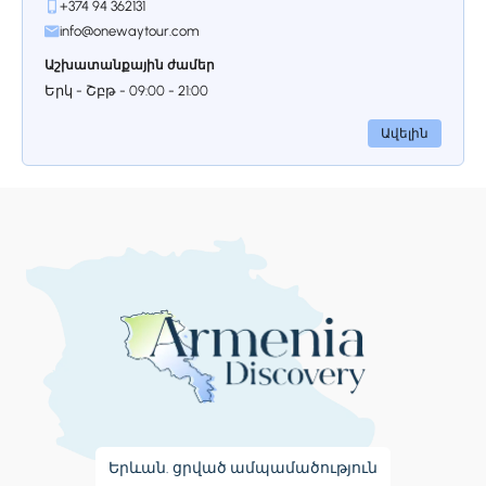
+374 94 362131
շինարարության համար օգտագործել
info@onewaytour.com
տուֆ կամ բազալտ հիմնականում,
Աշխատանքային ժամեր
Հաղարծնի վանքի համար
օգտագործվել է երկու տեսակի,
Երկ - Շբթ - 09:00 - 21:00
տրավերտին և բազալտ։
Սպիտակավուն քարից կառուցված այս
Ավելին
վանքը դեռ 10-րդ դարից իր ուրույն
տեղն է ունեցել հայոց մշակույթի,
կրթության մեջ։ Շուրջ երեք դար է
կառուցվել վանքը, տավուշյան
անտառների գեղատեսիլ ձորակում,
անտառի հենց սրտում։Այստեղ է նաեւ
ճարտարապետական գլուխգործոց
համարվող Սեղանատունը։ Բացի բույն
կառույցներից, այստեղ կա նաև
թագավորական դամբարան, իսկ ոչ
հեռու վաճառվում է շատ համեղ գաթա:
Երևան. ցրված ամպամածություն