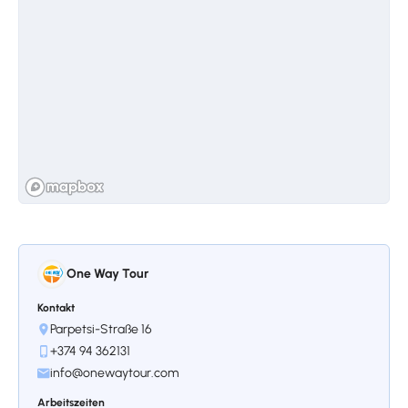
den zwei noch stehenden Kirchen verdient
der einzigartige Chatschkar aus dem 17.
Jahrhundert mit seinen vielen biblischen
Szenen besondere Aufmerksamkeit. Der
Name der Hauptstadt Jerewan wurde zum
ersten Mal auf der Kuppel von Sewanawank
verzeichnet.
One Way Tour
Stoppen 3.
Kloster Haghartsin
Kontakt
Obwohl es in Armenien üblich ist,
Parpetsi-Straße 16
hauptsächlich Tuff- oder Basaltsteine für den
+374 94 362131
Bau zu verwenden, wurden für das Kloster
info@onewaytour.com
Haghartsin zwei Steinarten verwendet:
Travertin und Basalt. Dieses aus weißem
Arbeitszeiten