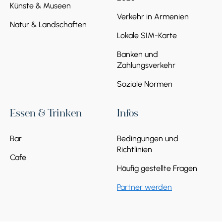
Künste & Museen
Entspannen, Fotografieren oder für einen
Verkehr in Armenien
kurzen Spaziergang am See. Gäste können
Natur & Landschaften
auch ein Boot mieten oder einfach in der
Lokale SIM-Karte
friedlichen Natur entspannen, bevor die Reise
weitergeht.
Banken und
Zahlungsverkehr
Soziale Normen
Essen & Trinken
Infos
Stoppen 6.
KLOSTER
Bar
Bedingungen und
GOSHAVANK
Richtlinien
Cafe
Eines der bekanntesten spirituellen und
Häufig gestellte Fragen
Bildungszentren des mittelalterlichen
Armeniens ist Goshavank, das seinen Namen
Partner werden
von dem vielseitig begabten Geistlichen und
Wissenschaftler Mkhitar Gosh erhielt. Die von
ihm geschaffene Gesetzessammlung gilt für