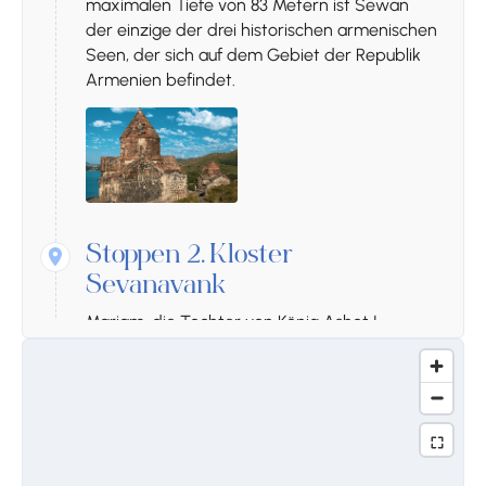
maximalen Tiefe von 83 Metern ist Sewan
der einzige der drei historischen armenischen
Seen, der sich auf dem Gebiet der Republik
Armenien befindet.
Stoppen 2.
Kloster
Sevanavank
Mariam, die Tochter von König Ashot I.,
versprach, zu Ehren ihres verstorbenen
Mannes 30 Kirchen zu bauen. Sie hielt ihr
Versprechen ihr ganzes Leben lang. Eine
davon, Sewanawank, wurde 874 erbaut. Das
im 4. Jahrhundert gegründete Sewanawank
erlebte seine Blüte im 9. Jahrhundert. Neben