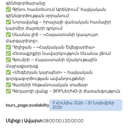
գինեգործարանը
✅ Գինու համտեսում Արենիում՝ հայկական
գինեգործության օրրանում
✅ Նորավանք – հրաշալի վանական համալիր
կարմիր ժայռերի գրկում
✅ Սևանա լիճ – «Հայաստանի կապույտ
մարգարիտը»
✅ Դիլիջան – «Հայկական Շվեյցարիա»
✅ Հետաքրքիր նավարկություն Սևանա լճում
✅ Գյումրի – Հայաստանի մշակութային
մայրաքաղաք
✅ «Մեգերյան կարպետ» – հայկական
գորգագործության ավանդույթներ
✅ Գառնիի հեթանոսական տաճար
✅ Գեղարդի վանք – ՅՈՒՆԵՍԿՕ-ի ժառանգություն
9 Հունիս 2026 - 30 Նոյեմբեր
tours_page.availability
2026
Սկիզբ | Ավարտ:
08:00:00 | 20:00:00