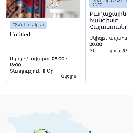
15 Հունիս 2026 - 15
2027
Քաղաքային
հանգիստ
08 Հոկտեմբեր
Հայաստանում
Երևանում, Գա
Untitled
Սկիզբ / ավարտ:
և Սևանա լճու
Կանգառ 2.
Արենիի
20:00
հնագիտական քարանձավ
Տևողություն:
5 Օր
Սկիզբ / ավարտ:
09:00 -
Շարունակե՛ք ճանապարհը դեպի
18:00
Արենիի քարանձավ, որտեղ արվել են
Տևողություն:
8 Օր
համաշխարհային նշանակության
Ավելին
հնագիտական բացահայտումներ։
Վայոց ձորի մարզում գտնվող այս
քարանձավում (հայտնի նաև որպես
«Թռչունների քարանձավ») 2010
թվականին հայտնաբերվել է աշխարհի
ամենահին կաշվե կոշիկը (ավելի քան
5,5 հազար տարեկան)։ Իսկ արդեն 2011
թվականին այստեղ պեղվել են
աշխարհի հնագույն գինեգործական