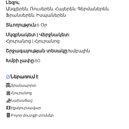
Լեզու:
Անգլերեն, Ռուսերեն, Հայերեն, Գերմաներեն,
Ֆրանսերեն, Իսպաներեն
Տևողություն:
6 Օր
Սկզբնակետ | Վերջնակետ:
Հյուրանոց | Հյուրանոց
Շրջագայության տեսակը:
Խմբային
Խմբի չափը:
60
Ներառում է
Տրանսպորտ
Հյուրանոց
Նախաճաշ
Էքսկուրսավար
Բոլոր մուտքի տոմսեր