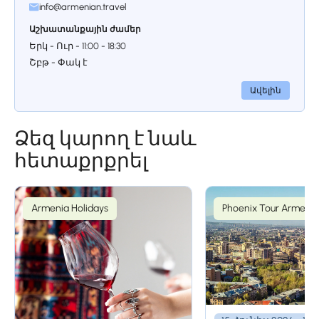
info@armenian.travel
ճարտարապետությամբ ու
խորհրդավոր գեղեցկությամբ։
Աշխատանքային ժամեր
Երկ - Ուր - 11:00 - 18:30
Շբթ - Փակ է
Ավելին
Ձեզ կարող է նաև
Օր 2
հետաքրքրել
Կանգառ 1.
Խոր Վիրապի
Armenia Holidays
Phoenix Tour Armenia
վանք
Այս երթուղին ձեզ կհասցնի Խոր
Վիրապի վանական համալիր, որը
Հայաստանի ամենանշանավոր
սրբավայրերից է և որտեղից բացվում է
հիասքանչ տեսարան դեպի բիբլիական
Արարատ լեռը։