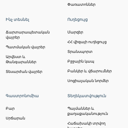
Օրն ամփոփե՛ք Նորավանքում. XIII–XIV
Փառատոններ
դարերի ճարտարապետական այս
գլուխգործոցը տպավորիչ կարմիր
Ինչ տեսնել
Ուղեցույց
ժայռերի գրկում է և հրաշալիորեն
պահպանվել է մինչև մեր օրերը։
Ճարտարապետական
Մարզեր
վայրեր
ՀՀ վիզայի ուղեցույց
Պատմական վայրեր
Տրանսպորտ
Արվեստ և
Բջջային կապ
Թանգարաններ
Բանկեր և վճարումներ
Տեսարժան վայրեր
Կանգառ 4.
Արենի
Սոցիալական նորմեր
գինեգործական գյուղ
Արենի գյուղում դուք կզգաք
Հայաստանի հարուստ գինեգործական
Գաստրոնոմիա
Տեղեկատվություն
ավանդույթները ջերմ և իսկական
գինեգործական շրջայցի միջոցով։
Բար
Պայմաններ և
քաղաքականություն
Փորձեք տեղական գինիները,
Սրճարան
բացահայտեք հայկական
Հաճախակի տրվող
գինեգործության պատմությունը և