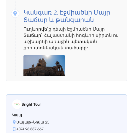
Կանգառ 2.
Էջմիածնի Մայր
Տաճար և թանգարան
Ուղևորվե՛ք դեպի Էջմիածնի Մայր
Տաճար՝ Հայաստանի հոգևոր սիրտն ու
աշխարհի առաջին պետական
քրիստոնեական տաճարը։
Կանգառ 3.
Զվարթնոց մայր
տաճար
Bright Tour
Օրն ամփոփե՛ք Զվարթնոցի տաճարի
Կապ
հիասքանչ ավերակների մոտ.
Սայաթ-Նովա 25
ՅՈՒՆԵՍԿՕ-ի այս ժառանգությունը
+374 98 887 667
հայտնի է իր յուրօրինակ