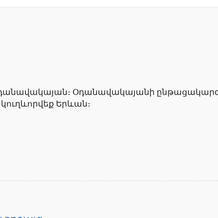
օդանավակայան։ Օդանավակայանի ընթացակարգե
և կուղևորվեք Երևան։