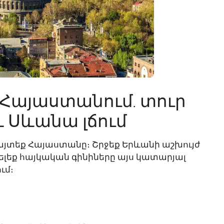
Հայաստանում. տուր
և Սևանա լճում
այտեք Հայաստանը։ Շրջեք Երևանի աշխույժ
յելեք հայկական գինիները այս կատարյալ
ւմ։