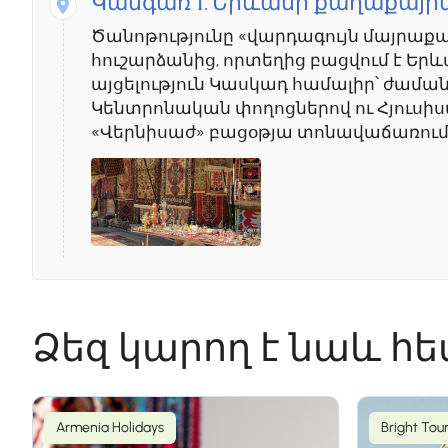
Կանգառ 1.
Երևանի քաղաքային
Ծանոթությունը «վարդագույն մայրաք
հուշարձանից, որտեղից բացվում է Ե
այցելություն Կասկադ համալիր՝ ժամ
Կենտրոնական փողոցներով ու Հյուսի
«Վերնիսաժ» բացօթյա տոնավաճառում, 
Օր 3
Ձեզ կարող է նաև հ
Կանգառ 1.
Երևան - Արենի-1 ք
Ուղևորությունը դեպի Վայոց Ձոր կսկսվ
ամենահին գինեգործարանը։ Կարմիր 
Armenia Holidays
Bright Tou