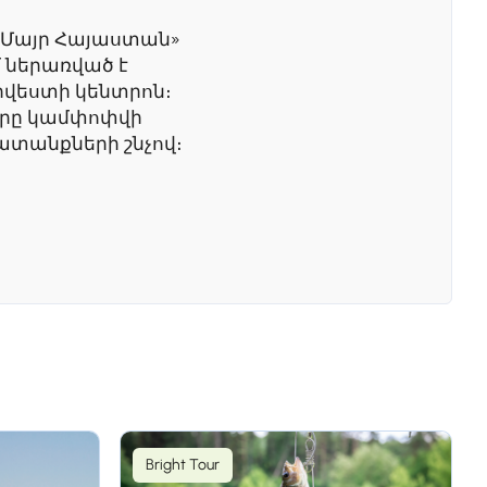
 «Մայր Հայաստան»
 ներառված է
րվեստի կենտրոն։
ուրը կամփոփվի
ատանքների շնչով։
ւմ - Երևան
տնվում է աշխարհի
ի Նորավանքի վանք։
Bright Tour