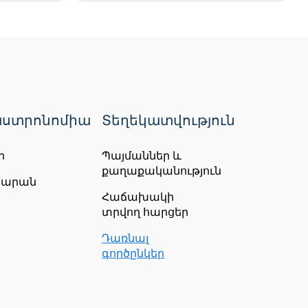
ստրոնոմիա
Տեղեկատվություն
ր
Պայմաններ և
ցելություն սուրբ
քաղաքականություն
ները, այդ թվում՝
ճարան
Հաճախակի
ամանակ զբոսանքի և
տրվող հարցեր
ավակայան։
Դառնալ
գործընկեր