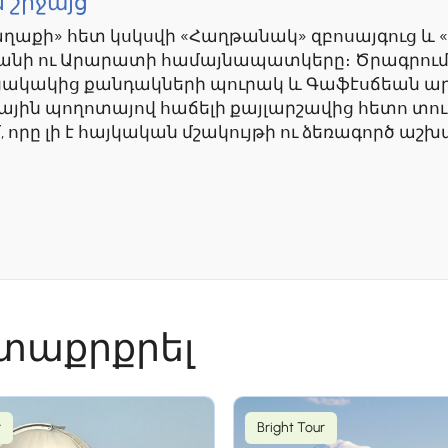
 շրջայց
աղաքի» հետ կսկսվի «Հաղթանակ» զբոսայգուց և
րևանի ու Արարատի համայնապատկերը։ Ծրագրում
անակակից քանդակների պուրակ և Գաֆէսճեան ա
սային պողոտայով հաճելի քայլարշավից հետո տ
որը լի է հայկական մշակույթի ու ձեռագործ աշխ
ետաքրքրել
արանձավ - Նորավանք - գինու համտեսո
ի «Թռչունների քարանձավից» (Արենի-1), որտեղ գ
ժայռերի միջով ճանապարհը կտանի դեպի հայտն
r
Bright Tour