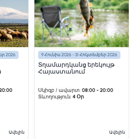
սելու չոր կարմիր
՝ գյուղական
եր 2026
9 Հունիս 2026 - 31 Հոկտեմբեր 2026
Տղամարդկանց երեկույթ
ն
Հայաստանում
- Երևան
 20:00
Սկիզբ / ավարտ:
08:00 - 20:00
Տևողություն:
4 Օր
ել Գառնու կիրճ՝
ական մի տուն, որտեղ
եպի ժայռափոր
յի Սևանավանքից
Ավելին
Ավելին