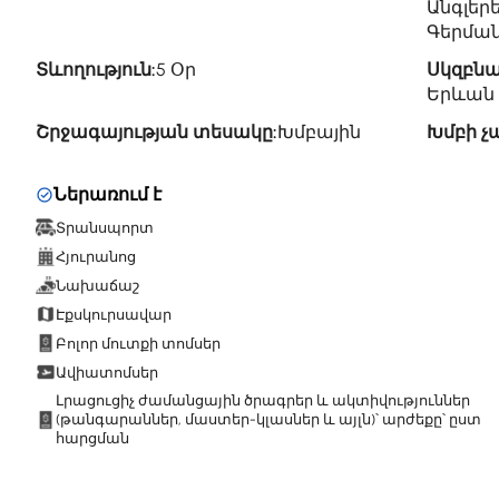
Անգլերե
Գերման
Տևողություն:
5 Օր
Սկզբնա
Երևան 
Շրջագայության տեսակը:
Խմբային
Խմբի չ
Ներառում է
Տրանսպորտ
Հյուրանոց
Նախաճաշ
Էքսկուրսավար
Բոլոր մուտքի տոմսեր
Ավիատոմսեր
Լրացուցիչ ժամանցային ծրագրեր և ակտիվություններ
(թանգարաններ, մաստեր-կլասներ և այլն)՝ արժեքը՝ ըստ
հարցման