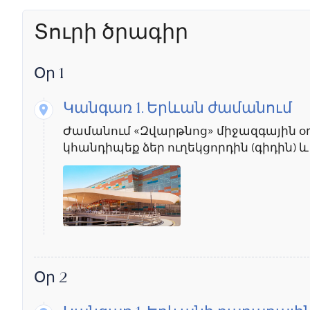
Տուրի ծրագիր
Օր 1
Կանգառ 1.
Երևան ժամանում
Ժամանում «Զվարթնոց» միջազգային 
կհանդիպեք ձեր ուղեկցորդին (գիդին) 
Օր 2