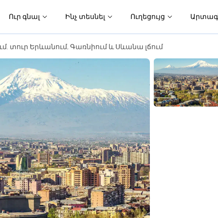
Ուր գնալ
Ինչ տեսնել
Ուղեցույց
Արտագ
 տուր Երևանում, Գառնիում և Սևանա լճում