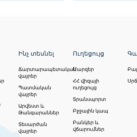
Ինչ տեսնել
Ուղեցույց
Գա
 Էջմիածին - Երևան մեկնում
Ճարտարապետական
Մարզեր
Բա
ճարի ավերակներից, որից հետո նախատեսված է այ
վայրեր
գարան, որտեղ պահվում են հնագույն սրբություն
եր
ՀՀ վիզայի
Սր
Պատմական
ուղեցույց
ված է վերադարձ Երևան, որտեղ կլինի ազատ ժ
վայրեր
 հետո կազմակերպվում է տեղափոխում դեպի օդան
Տրանսպորտ
ր
Արվեստ և
Բջջային կապ
Թանգարաններ
Բանկեր և
Տեսարժան
վճարումներ
վայրեր