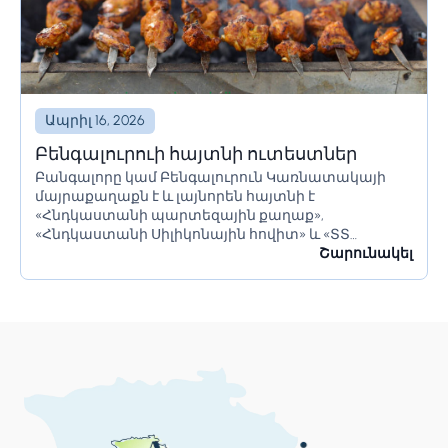
Ապրիլ 16, 2026
Բենգալուրուի հայտնի ուտեստներ
Բանգալորը կամ Բենգալուրուն Կառնատակայի
մայրաքաղաքն է և լայնորեն հայտնի է
«Հնդկաստանի պարտեզային քաղաք»,
«Հնդկաստանի Սիլիկոնային հովիտ» և «ՏՏ
կենտրոն» անուններով։ Այն ունի հսկայական
Շարունակել
ռեսուրսներ և իր բնակիչներին առաջարկում է շատ
բան։ Բանգալորը հայտնի է իր գեղեցիկ...