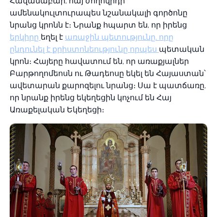
Հավանաբար, հայ ժողովրդի
ամենակուլտուրապես նշանակալի գործոնը
նրանց կրոնն է։ Նրանք հպարտ են, որ իրենց
երկիրը
եղել է
առաջին պետությունը, որը
ընդունել է քրիստոնեությունը որպես
պետական
կրոն։ Հայերը հավատում են, որ առաքյալներ
Բարթողոմեոսն ու Թադեոսը եկել են Հայաստան՝
ավետարան քարոզելու նրանց։ Սա է պատճառը,
որ նրանք իրենց եկեղեցին կոչում են Հայ
Առաքելական Եկեղեցի։