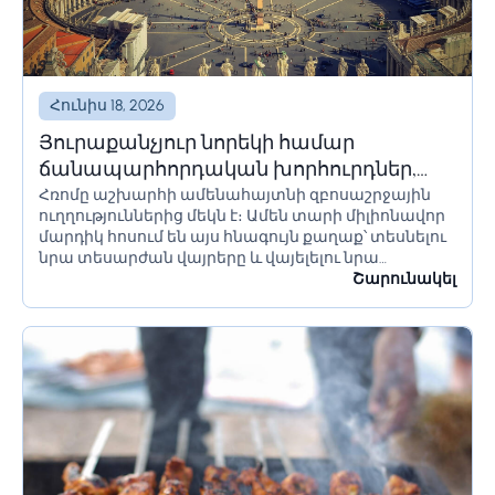
Հունիս 18, 2026
Յուրաքանչյուր նորեկի համար
ճանապարհորդական խորհուրդներ,
Հռոմը աշխարհի ամենահայտնի զբոսաշրջային
որոնք պետք է իմանա Հռոմ գնալուց
ուղղություններից մեկն է։ Ամեն տարի միլիոնավոր
առաջ
մարդիկ հոսում են այս հնագույն քաղաք՝ տեսնելու
նրա տեսարժան վայրերը և վայելելու նրա
մշակույթը։ Եթե մոտ ժամանակներս պլանավորում
Շարունակել
եք այցելել Հռոմ, կան մի քանի բաներ, որոնք...