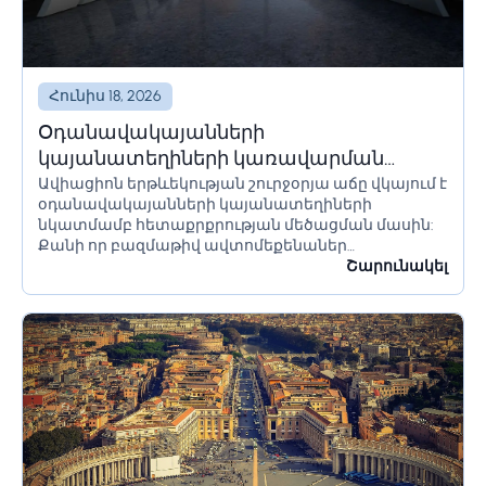
Հունիս 18, 2026
Օդանավակայանների
կայանատեղիների կառավարման
Ավիացիոն երթևեկության շուրջօրյա աճը վկայում է
լուծումներ և համակարգեր
օդանավակայանների կայանատեղիների
նկատմամբ հետաքրքրության մեծացման մասին:
Քանի որ բազմաթիվ ավտոմեքենաներ
օդանավակայանի տարածքում մնում են երկար
Շարունակել
ժամանակ՝ օրեր կամ նույնիսկ շաբաթներ,
հողատարածքի սահմանափակումները պետք է
ճիշտ հաշվարկվեն՝ անցանկալի հետևանքներից
խուսափելու համար:...