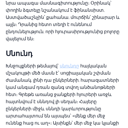
նրա ապագա մասնագիտությունը։ Օրինակ՝
փողին ձգտելը նշանակում է ֆինանսիստ,
Աստվածաշնչին՝ քահանա, մուրճին՝ շինարար և
այլն։ Դրանից հետո տեղի է ունենում
ընդունելություն, որի հյուրասիրությունից բոլորը
վայելում են։
Սնունդ
Խնջույքների թեմայով՝
սնունդը
հայկական
մշակույթի մեծ մասն է՝ սոցիալական շփման
ժամանակ, լինի դա ընկերների, հարազատների
կամ անգամ դռան զանգ տվող անծանոթների
հետ։ Գրեթե առանց ջանքերի հյուրերի առջև
հայտնվում է սննդով լի սեղան։ Հայերը
ընկերների միջև սննդի կարևորությունը
արտահայտում են այսպես՝ «մենք մեր մեջ
ունենք հաց ու աղ»։ Այսինքն՝ մեր մեջ կա կյանքի