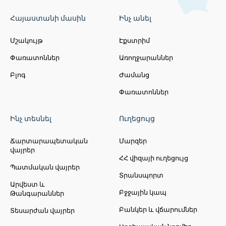
Հայաստանի մասին
Ինչ անել
Մշակույթ
Էքստրիմ
Փառատոններ
Առողջարաններ
Բլոգ
Ժամանց
Փառատոններ
Ինչ տեսնել
Ուղեցույց
Ճարտարապետական
Մարզեր
վայրեր
ՀՀ վիզայի ուղեցույց
Պատմական վայրեր
Տրանսպորտ
Արվեստ և
Բջջային կապ
Թանգարաններ
Բանկեր և վճարումներ
Տեսարժան վայրեր