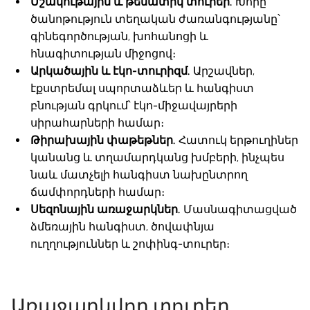
Մշակութային և թեմատիկ տուրեր.
Խորը
ծանոթություն տեղական ժառանգությանը՝
գինեգործության, խոհանոցի և
հնագիտության միջոցով։
Արկածային և էկո-տուրիզմ.
Արշավներ,
էքստրեմալ սպորտաձևեր և հանգիստ
բնության գրկում՝ էկո-միջավայրերի
սիրահարների համար։
Թիրախային փաթեթներ.
Հատուկ երթուղիներ
կանանց և տղամարդկանց խմբերի, ինչպես
նաև մատչելի հանգիստ նախընտրող
ճամփորդների համար։
Սեզոնային առաջարկներ.
Մասնագիտացված
ձմեռային հանգիստ, ծովափնյա
ուղղություններ և շոփինգ-տուրեր։
Առաջարկվող տուրեր