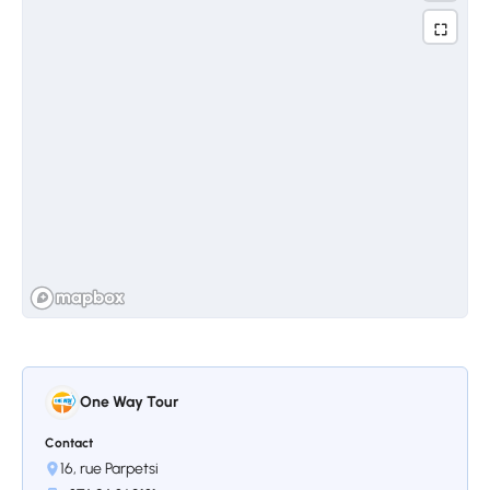
debout pendant des siècles, fut détruit puis
relevé. Il raconte l'Arménie préchrétienne et
le peuple arménien. Le temple dédié à
Mithra, le dieu du Soleil, est le seul temple
païen conservé tant en Arménie que sur le
territoire de l'ex-URSS. Le temple fut détruit
par un tremblement de terre dévastateur en
1679 et restauré pendant environ 8 ans, de
1968 à 1975.
Arrêt 3.
GORGE DE GARNI,
One Way Tour
SYMPHONIE DES PIERRES
Contact
Le prochain arrêt est l’orgue basaltique, la
16, rue Parpetsi
Symphonie des pierres. L’accumulation de